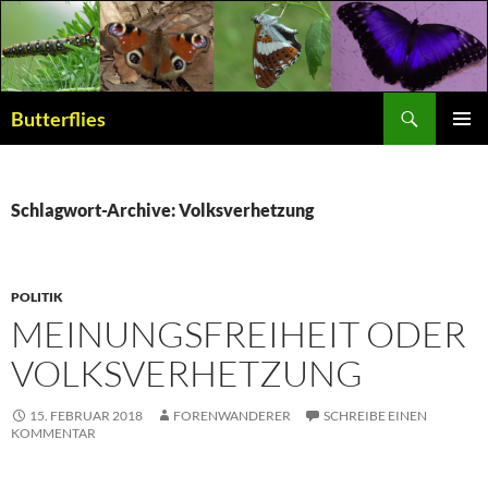
Suchen
Butterflies
ZUM
PRIMÄR
INHALT
MENÜ
SPRINGEN
Schlagwort-Archive: Volksverhetzung
POLITIK
MEINUNGSFREIHEIT ODER
VOLKSVERHETZUNG
15. FEBRUAR 2018
FORENWANDERER
SCHREIBE EINEN
KOMMENTAR