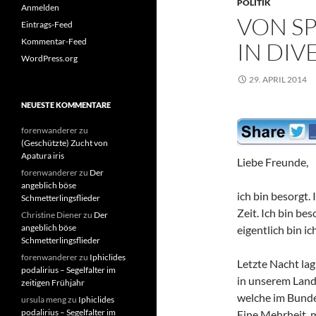
POLITIK
Anmelden
VON S
Eintrags-Feed
Kommentar-Feed
IN DI
WordPress.org
29. APRIL 2014
NEUESTE KOMMENTARE
forenwanderer
zu
(Geschützte) Zucht von
Apatura iris
Liebe Freunde,
forenwanderer
zu
Der
angeblich böse
ich bin besorgt.
Schmetterlingsflieder
Zeit. Ich bin be
Christine Diener
zu
Der
angeblich böse
eigentlich bin ic
Schmetterlingsflieder
forenwanderer
zu
Iphiclides
Letzte Nacht la
podalirius – Segelfalter im
in unserem Land 
zeitigen Frühjahr
welche im Bunde
ursula meng
zu
Iphiclides
podalirius – Segelfalter im
Eine Mehrheit, m