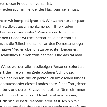
il dieser Frieden universell ist.
 Frieden auch immer der des Nachbarn sein muss.
en wir komplett ignoriert. Wir waren nur „ein paar
Irre, die da zusammenkamen, um ihre kruden
eorien zu verbreiten“. Vom wahren Inhalt der
 den Frieden wurde überhaupt keine Kenntnis
 als die Teilnehmerzahlen an den Demos anstiegen
ernative Medien über uns zu berichten begannen,
schließlich zur Kenntnis nehmen. Und das tat man.
 Weise wurden alle missliebigen Personen sofort als
ert, die ihre wahren Ziele „codieren“. Und dazu
h einer Person, die ich persönlich inzwischen für das
sbrauchsopfer dieses Landes halte. Einer Frau, deren
ichtung und deren Engagement bisher für mich immer
d. Ich möchte mir kein Urteil darüber erlauben,
rth sich so instrumentalisieren lässt. Ich bin mir
her, dass ihre Absichten von vorn herein ehrenhaft und