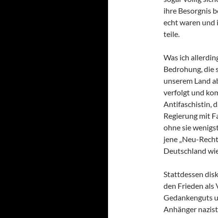
ihre Besorgnis b
echt waren und i
teile.
Was ich allerdin
Bedrohung, die 
unserem Land ab
verfolgt und kom
Antifaschistin, 
Regierung mit F
ohne sie wenigst
jene „Neu-Recht
Deutschland wie
Stattdessen disk
den Frieden als
Gedankenguts un
Anhänger nazist