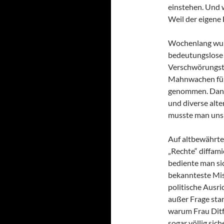
einstehen. Und we
Weil der eigene
Wochenlang wurd
bedeutungslose 
Verschwörungsth
Mahnwachen für
genommen. Dann,
und diverse alt
musste man uns 
Auf altbewährte
„Rechte“ diffami
bediente man sic
bekannteste Mis
politische Ausr
außer Frage stan
warum Frau Ditfu
sogar völlig sic