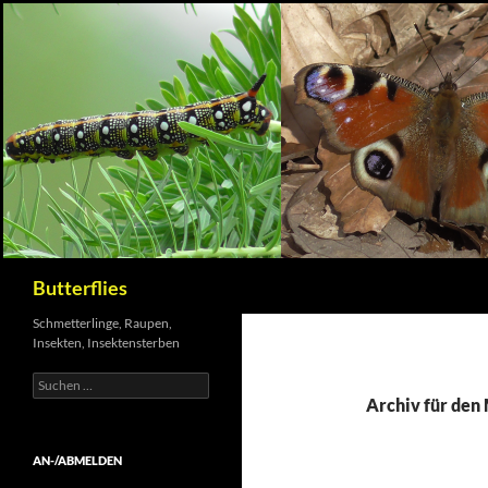
Suchen
Butterflies
Schmetterlinge, Raupen,
Insekten, Insektensterben
Suchen
nach:
Archiv für den
AN-/ABMELDEN