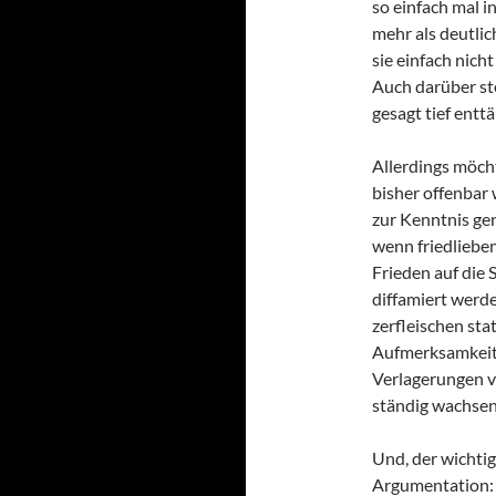
so einfach mal i
mehr als deutli
sie einfach nicht
Auch darüber ste
gesagt tief enttä
Allerdings möcht
bisher offenbar
zur Kenntnis ge
wenn friedlieb
Frieden auf die
diffamiert werde
zerfleischen st
Aufmerksamkeit 
Verlagerungen 
ständig wachsen
Und, der wichti
Argumentation: