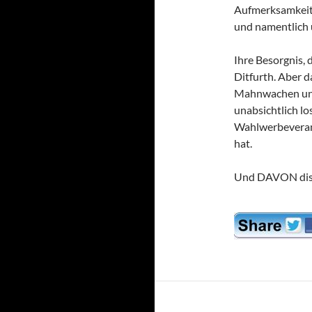
Aufmerksamkeit i
und namentlich 
Ihre Besorgnis, d
Ditfurth. Aber d
Mahnwachen und 
unabsichtlich lo
Wahlwerbeverans
hat.
Und DAVON dist