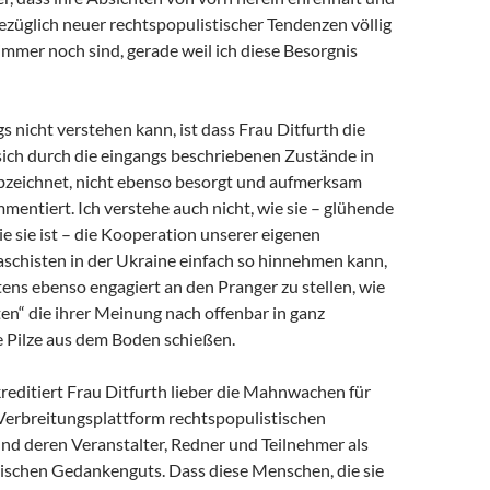
ezüglich neuer rechtspopulistischer Tendenzen völlig
mmer noch sind, gerade weil ich diese Besorgnis
gs nicht verstehen kann, ist dass Frau Ditfurth die
sich durch die eingangs beschriebenen Zustände in
zeichnet, nicht ebenso besorgt und aufmerksam
mentiert. Ich verstehe auch nicht, wie sie – glühende
die sie ist – die Kooperation unserer eigenen
aschisten in der Ukraine einfach so hinnehmen kann,
ens ebenso engagiert an den Pranger zu stellen, wie
en“ die ihrer Meinung nach offenbar in ganz
 Pilze aus dem Boden schießen.
reditiert Frau Ditfurth lieber die Mahnwachen für
 Verbreitungsplattform rechtspopulistischen
d deren Veranstalter, Redner und Teilnehmer als
ischen Gedankenguts. Dass diese Menschen, die sie