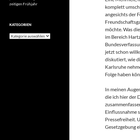
zeitigen Frühjahr
komplett umschre
angesichts der 
Freundschaftsg
KATEGORIEN
möchte. Was die 
Kategorien
im Bereich Hartz
Bundesverfassun
jetzt schon will
diskutiert, wie 
Karlsruhe nehme
Folge haben kön
In meinen Augen 
die ich hier der
zusammenfassen 
Einflussnahme s
Pressefreiheit.
Gesetzgebung eb