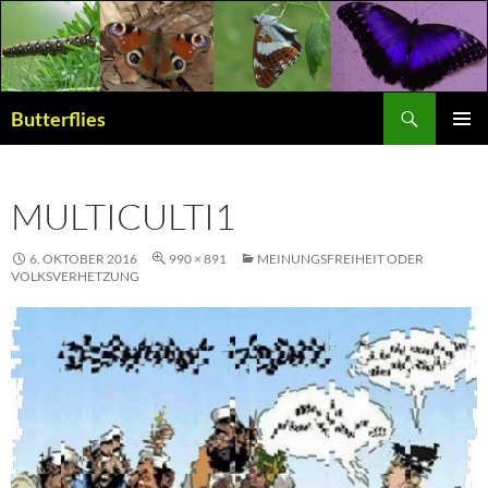
Suchen
Butterflies
ZUM
PRIMÄR
INHALT
MENÜ
SPRINGEN
MULTICULTI1
6. OKTOBER 2016
990 × 891
MEINUNGSFREIHEIT ODER
VOLKSVERHETZUNG