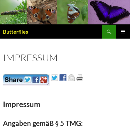
Suchen
Butterflies
ZUM
PRIMÄR
INHALT
MENÜ
SPRINGEN
IMPRESSUM
Impressum
Angaben gemäß § 5 TMG: