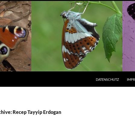
ZUM INHALT SPRINGEN
DATENSCHUTZ
IMP
hive: Recep Tayyip Erdogan