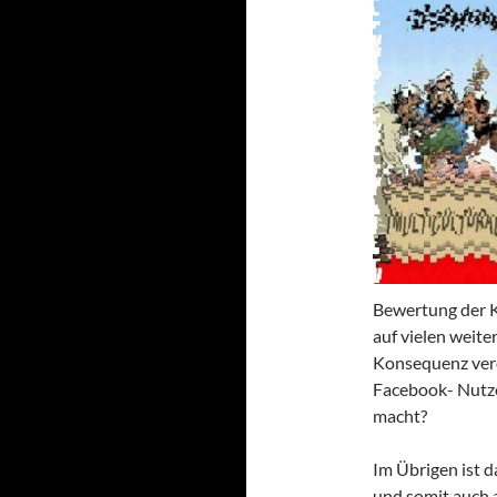
Bewertung der K
auf vielen weite
Konsequenz veröf
Facebook- Nutzer
macht?
Im Übrigen ist d
und somit auch