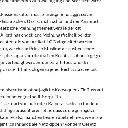
 oder immerhin zur Beleidigung überschritten wird?
iskussionskultur musste weitgehend aggressiven
Platz machen. Das ist nicht schön und der Anspruch
setzliche Meinungsfreiheit wird leider oft
 Allerdings endet jene Meinungsfreiheit bei den
echten, die vom Artikel 1 GG abgeleitet werden.
atur, welche im Prinzip Muslime als ausbeutende
rt, die sogar vom deutschen Rechtsstaat noch gegen
er verteidigt werden, den Straftatbestand der
darstellt, hat sich genau jener Rechtsstaat selbst
zminister kann ohne jegliche Konsequenz Einfluss auf
en nehmen (netpolitik.org). Ein
ster darf vor laufenden Kameras selbst erfundene
htlinge präsentieren, ohne dass es die geringsten
 kann es also manchen Leuten übel nehmen, wenn sie
gentlich ins asoziale Netz kippen? Vor dem Gesetz