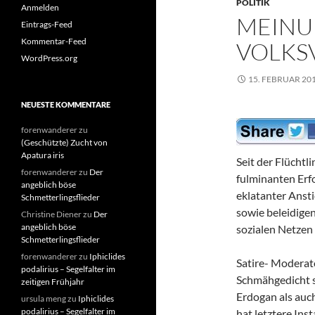
POLITIK
Anmelden
MEINU
Eintrags-Feed
Kommentar-Feed
VOLKS
WordPress.org
15. FEBRUAR 20
NEUESTE KOMMENTARE
forenwanderer
zu
(Geschützte) Zucht von
Apatura iris
Seit der Flüchtl
forenwanderer
zu
Der
fulminanten Erf
angeblich böse
eklatanter Ans
Schmetterlingsflieder
sowie beleidig
Christine Diener
zu
Der
angeblich böse
sozialen Netzen
Schmetterlingsflieder
forenwanderer
zu
Iphiclides
Satire- Moderat
podalirius – Segelfalter im
Schmähgedicht s
zeitigen Frühjahr
Erdogan als auch
ursula meng
zu
Iphiclides
podalirius – Segelfalter im
hat letztere Ins