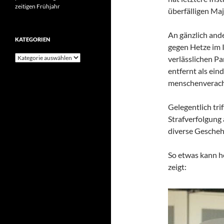
zeitigen Frühjahr
überfälligen Maj
An gänzlich and
KATEGORIEN
gegen Hetze im I
Kategorien
verlässlichen Pa
entfernt als ein
menschenverach
Gelegentlich tri
Strafverfolgung
diverse Geschehn
So etwas kann h
zeigt: