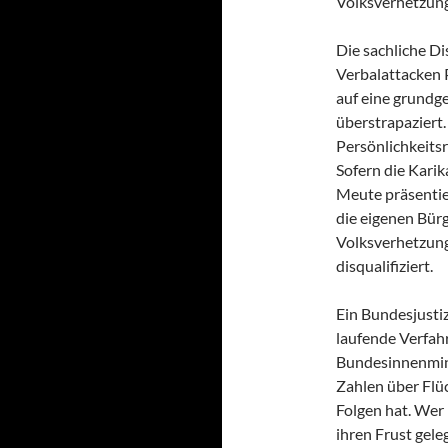
Volksverhetzung
Die sachliche D
Verbalattacken 
auf eine grundge
überstrapaziert.
Persönlichkeitsr
Sofern die Karik
Meute präsentie
die eigenen Bürg
Volksverhetzung 
disqualifiziert.
Ein Bundesjusti
laufende Verfahr
Bundesinnenmini
Zahlen über Flüc
Folgen hat. Wer
ihren Frust gele