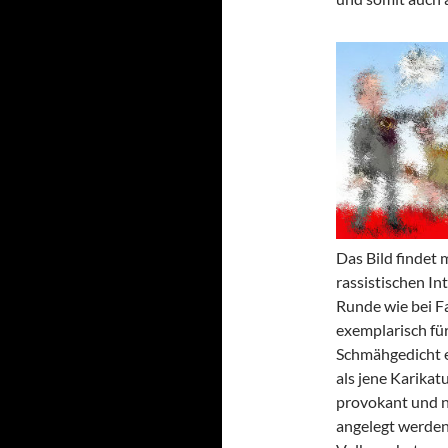
Das Bild findet 
rassistischen In
Runde wie bei Fa
exemplarisch fü
Schmähgedicht e
als jene Karika
provokant und n
angelegt werden