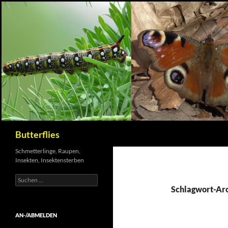
Suchen
Butterflies
Schmetterlinge, Raupen,
Insekten, Insektensterben
Suchen
nach:
Schlagwort-Arc
AN-/ABMELDEN