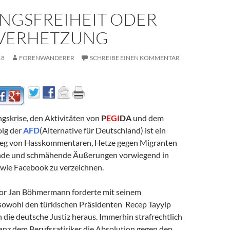
NGSFREIHEIT ODER
VERHETZUNG
18
FORENWANDERER
SCHREIBE EINEN KOMMENTAR
ingskrise, den Aktivitäten von
P
EGI
DA
und dem
olg der
AFD
(Alternative für Deutschland) ist ein
tieg von Hasskommentaren, Hetze gegen Migranten
ende und schmähende Äußerungen vorwiegend in
 wie Facebook zu verzeichnen.
or Jan Böhmermann forderte mit seinem
owohl den türkischen Präsidenten Recep Tayyip
 die deutsche Justiz heraus. Immerhin strafrechtlich
tanz dem Berufssatiriker die Absolution gegen den