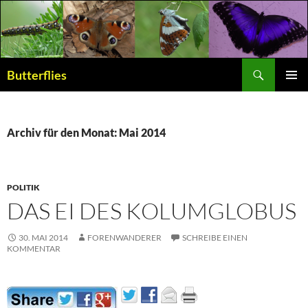
Suchen
Butterflies
ZUM
PRIMÄR
INHALT
MENÜ
SPRINGEN
Archiv für den Monat: Mai 2014
POLITIK
DAS EI DES KOLUMGLOBUS
30. MAI 2014
FORENWANDERER
SCHREIBE EINEN
KOMMENTAR