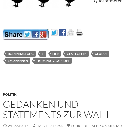
Quatratmeter…
BODENHALTUNG
EI
EIER
GENTECHNIK
GLOBUS
LEGEHENNEN
TIERSCHUTZ GEPRÜFT
POLITIK
GEDANKEN UND
STATEMENTS ZUR WAHL
24. MAI 2014
HARZHEXE1968
SCHREIBE EINEN KOMMENTAR