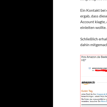
Ein Kontakt bei
ergab, dass die
Account klagte,
einleiten wollte.
Schließlich erha
dahin mitgemach