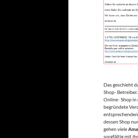
Das geschieht da
Shop- Betreiber.
Online- Shop in 
begründete Verd
entsprechenden 
dessen Shop nun
gehen viele
Ama
sorgfältig mit 