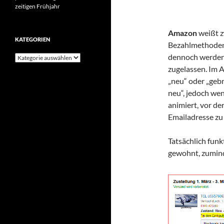
zeitigen Frühjahr
Amazon
weißt z
KATEGORIEN
Bezahlmethoden
dennoch werden 
Kategorien
zugelassen. Im A
„neu“ oder „gebr
neu“, jedoch wen
animiert, vor d
Emailadresse zu
Tatsächlich funk
gewohnt, zumin