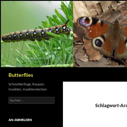
Suchen
Butterflies
Schmetterlinge, Raupen,
Insekten, Insektensterben
Suchen
nach:
Schlagwort-Ar
AN-/ABMELDEN