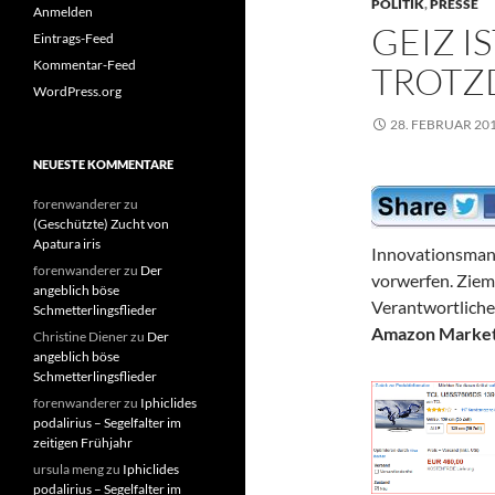
POLITIK
,
PRESSE
Anmelden
GEIZ I
Eintrags-Feed
Kommentar-Feed
TROTZ
WordPress.org
28. FEBRUAR 20
NEUESTE KOMMENTARE
forenwanderer
zu
(Geschützte) Zucht von
Apatura iris
Innovationsman
forenwanderer
zu
Der
vorwerfen. Ziem
angeblich böse
Verantwortliche
Schmetterlingsflieder
Amazon Market
Christine Diener
zu
Der
angeblich böse
Schmetterlingsflieder
forenwanderer
zu
Iphiclides
podalirius – Segelfalter im
zeitigen Frühjahr
ursula meng
zu
Iphiclides
podalirius – Segelfalter im