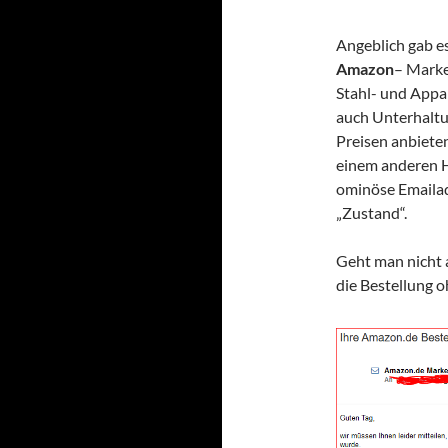
Angeblich gab es
Amazon
– Marke
Stahl- und Appa
auch Unterhaltu
Preisen anbieten
einem anderen H
ominöse Emailad
„Zustand“.
Geht man nicht a
die Bestellung 