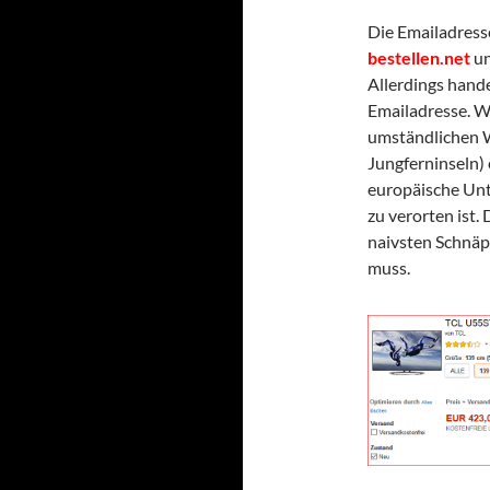
Die Emailadresse
bestellen.net
un
Allerdings hande
Emailadresse. Wi
umständlichen W
Jungferninseln)
europäische Unt
zu verorten ist.
naivsten Schnäp
muss.