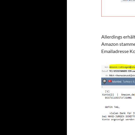
Allerdings erhäl
Amazon stammen
Emailadresse K