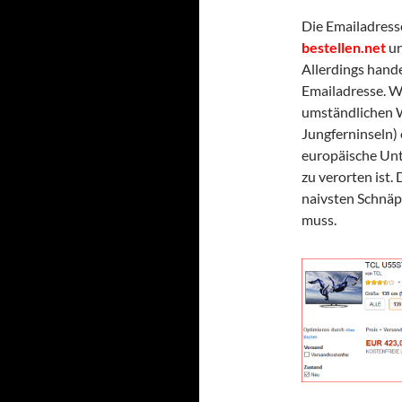
Die Emailadresse
bestellen.net
un
Allerdings hande
Emailadresse. Wi
umständlichen W
Jungferninseln)
europäische Unt
zu verorten ist.
naivsten Schnäp
muss.