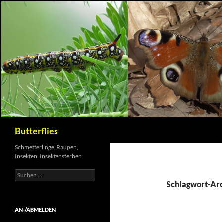
Suchen
Butterflies
Schmetterlinge, Raupen,
Insekten, Insektensterben
Suchen
nach:
Schlagwort-Arc
AN-/ABMELDEN