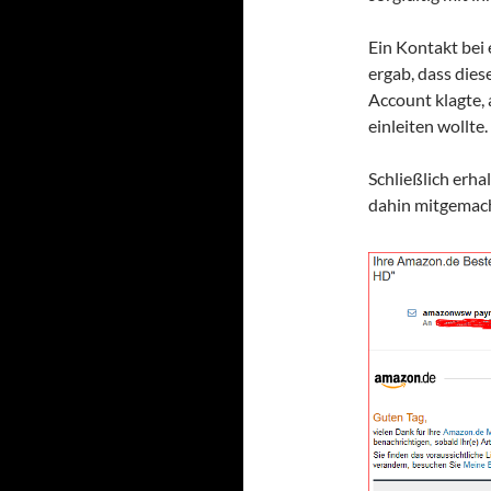
Ein Kontakt bei
ergab, dass die
Account klagte,
einleiten wollte.
Schließlich erha
dahin mitgemach