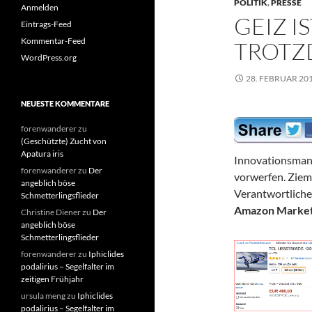
POLITIK
,
PRESSE
Anmelden
GEIZ I
Eintrags-Feed
Kommentar-Feed
TROTZ
WordPress.org
28. FEBRUAR 20
NEUESTE KOMMENTARE
forenwanderer
zu
(Geschützte) Zucht von
Apatura iris
Innovationsman
forenwanderer
zu
Der
vorwerfen. Ziem
angeblich böse
Verantwortliche
Schmetterlingsflieder
Amazon Market
Christine Diener
zu
Der
angeblich böse
Schmetterlingsflieder
forenwanderer
zu
Iphiclides
podalirius – Segelfalter im
zeitigen Frühjahr
ursula meng
zu
Iphiclides
podalirius – Segelfalter im