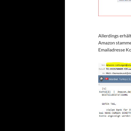
Allerdings erhäl
Amazon stammen
Emailadresse K