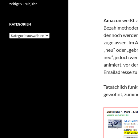
zeitigen Frühjahr
Amazon
weißt z
KATEGORIEN
Bezahlmethoden
dennoch werden 
Kategorien
zugelassen. Im A
„neu“ oder „gebr
neu“, jedoch wen
animiert, vor d
Emailadresse zu
Tatsächlich funk
gewohnt, zumin