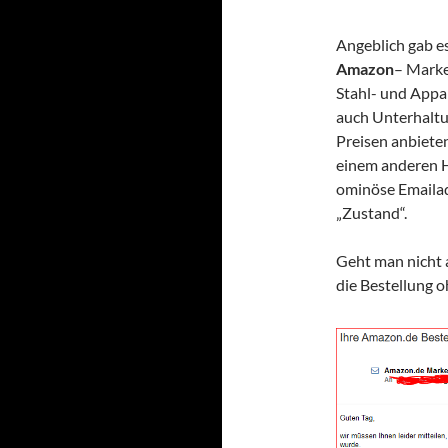
Angeblich gab es
Amazon
– Marke
Stahl- und Appa
auch Unterhaltu
Preisen anbieten
einem anderen H
ominöse Emailad
„Zustand“.
Geht man nicht a
die Bestellung 