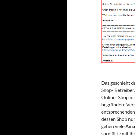
Das geschieht da
Shop- Betreiber.
Online- Shop in 
begründete Verd
entsprechenden 
dessen Shop nun
gehen viele
Ama
sorgfältig mit 