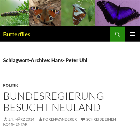
Suchen
Butterflies
ZUM
PRIMÄR
INHALT
MENÜ
SPRINGEN
Schlagwort-Archive: Hans- Peter Uhl
POLITIK
BUNDESREGIERUNG
BESUCHT NEULAND
24. MÄRZ 2014
FORENWANDERER
SCHREIBE EINEN
KOMMENTAR