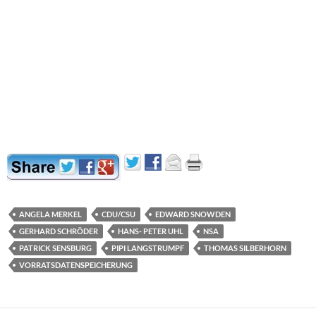
ANGELA MERKEL
CDU/CSU
EDWARD SNOWDEN
GERHARD SCHRÖDER
HANS- PETER UHL
NSA
PATRICK SENSBURG
PIPI LANGSTRUMPF
THOMAS SILBERHORN
VORRATSDATENSPEICHERUNG