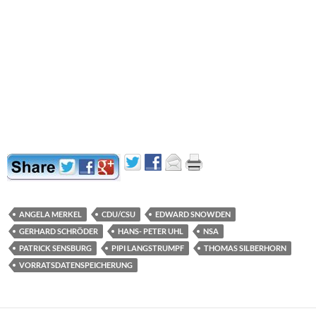
ANGELA MERKEL
CDU/CSU
EDWARD SNOWDEN
GERHARD SCHRÖDER
HANS- PETER UHL
NSA
PATRICK SENSBURG
PIPI LANGSTRUMPF
THOMAS SILBERHORN
VORRATSDATENSPEICHERUNG