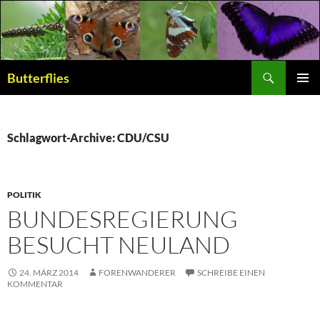
Suchen
Butterflies
ZUM
PRIMÄR
INHALT
MENÜ
SPRINGEN
Schlagwort-Archive: CDU/CSU
POLITIK
BUNDESREGIERUNG
BESUCHT NEULAND
24. MÄRZ 2014
FORENWANDERER
SCHREIBE EINEN
KOMMENTAR