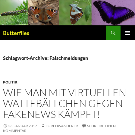
Suchen
Butterflies
ZUM
PRIMÄR
INHALT
MENÜ
SPRINGEN
Schlagwort-Archive: Falschmeldungen
POLITIK
WIE MAN MIT VIRTUELLEN
WATTEBÄLLCHEN GEGEN
FAKENEWS KÄMPFT!
23. JANUAR 2017
FORENWANDERER
SCHREIBE EINEN
KOMMENTAR