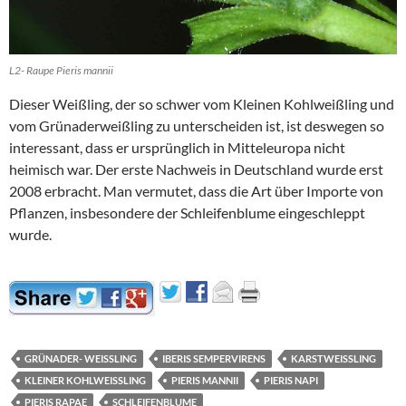
L2- Raupe Pieris mannii
Dieser Weißling, der so schwer vom Kleinen Kohlweißling und
vom Grünaderweißling zu unterscheiden ist, ist deswegen so
interessant, dass er ursprünglich in Mitteleuropa nicht
heimisch war. Der erste Nachweis in Deutschland wurde erst
2008 erbracht. Man vermutet, dass die Art über Importe von
Pflanzen, insbesondere der Schleifenblume eingeschleppt
wurde.
GRÜNADER- WEISSLING
IBERIS SEMPERVIRENS
KARSTWEISSLING
KLEINER KOHLWEISSLING
PIERIS MANNII
PIERIS NAPI
PIERIS RAPAE
SCHLEIFENBLUME