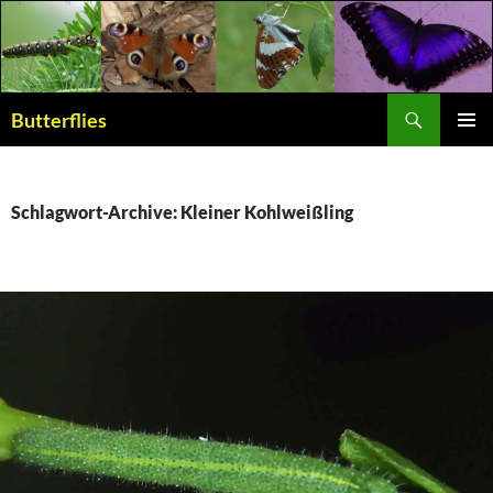
Suchen
Butterflies
ZUM
PRIMÄR
INHALT
MENÜ
SPRINGEN
Schlagwort-Archive: Kleiner Kohlweißling