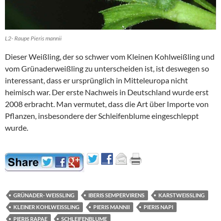
L2- Raupe Pieris mannii
Dieser Weißling, der so schwer vom Kleinen Kohlweißling und
vom Grünaderweißling zu unterscheiden ist, ist deswegen so
interessant, dass er ursprünglich in Mitteleuropa nicht
heimisch war. Der erste Nachweis in Deutschland wurde erst
2008 erbracht. Man vermutet, dass die Art über Importe von
Pflanzen, insbesondere der Schleifenblume eingeschleppt
wurde.
GRÜNADER- WEISSLING
IBERIS SEMPERVIRENS
KARSTWEISSLING
KLEINER KOHLWEISSLING
PIERIS MANNII
PIERIS NAPI
PIERIS RAPAE
SCHLEIFENBLUME