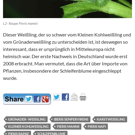
L2- Raupe Pieris mannii
Dieser Weißling, der so schwer vom Kleinen Kohlweißling und
vom Grünaderweißling zu unterscheiden ist, ist deswegen so
interessant, dass er ursprünglich in Mitteleuropa nicht
heimisch war. Der erste Nachweis in Deutschland wurde erst
2008 erbracht. Man vermutet, dass die Art über Importe von
Pflanzen, insbesondere der Schleifenblume eingeschleppt
wurde.
GRÜNADER- WEISSLING
IBERIS SEMPERVIRENS
KARSTWEISSLING
KLEINER KOHLWEISSLING
PIERIS MANNII
PIERIS NAPI
PIERIS RAPAE
SCHLEIFENBLUME