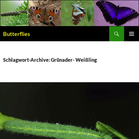
Suchen
Butterflies
ZUM
PRIMÄR
INHALT
MENÜ
SPRINGEN
Schlagwort-Archive: Grünader- Weißling