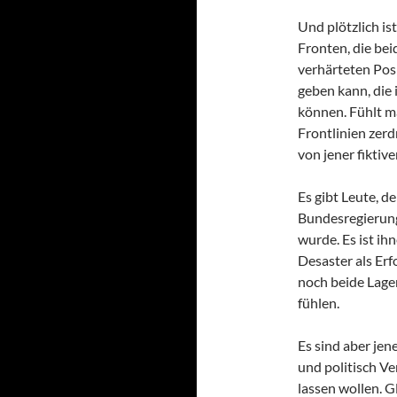
Und plötzlich is
Fronten, die bei
verhärteten Pos
geben kann, die 
können. Fühlt m
Frontlinien zer
von jener fiktiv
Es gibt Leute, d
Bundesregierung
wurde. Es ist ih
Desaster als Erf
noch beide Lage
fühlen.
Es sind aber jen
und politisch Ve
lassen wollen. G