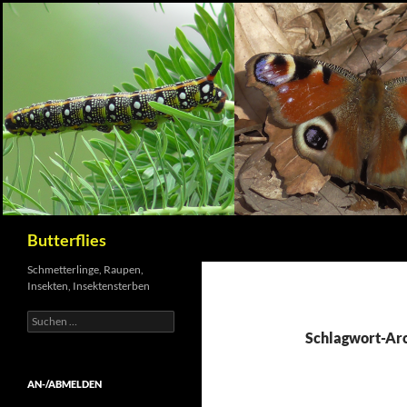
Suchen
Butterflies
Schmetterlinge, Raupen,
Insekten, Insektensterben
Suchen
nach:
Schlagwort-Arc
AN-/ABMELDEN