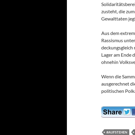
Solidaritätsber
zusteht, die zum
Gewalttaten jeg
Aus dem extrem l
Rassismus unters
deckungsgleich m
Lager am Ende d
ohnehin Volksve
Wenn die Samm
ausgerechnet di
politischen Pol
#AUFSTEHEN