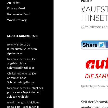
POLITIK
Anmelden
#AUFS
Eintrags-Feed
Kommentar-Feed
HINSE
WordPress.org
23. OKTOBER 20
NEUESTE KOMMENTARE
forenwanderer
zu
(Geschützte) Zucht von
Apatura iris
forenwanderer
zu
Der
angeblich böse
Schmetterlingsflieder
Christine Diener
zu
Der
angeblich böse
Schmetterlingsflieder
Quelle: https://www.a
forenwanderer
zu
Iphiclides
podalirius – Segelfalter im
zeitigen Frühjahr
Seit der Veranst
ursula meng
zu
Iphiclides
podalirius – Segelfalter im
wenig konsiste