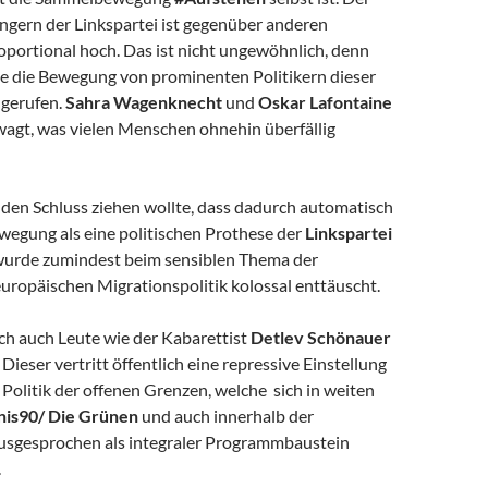
ngern der Linkspartei ist gegenüber anderen
oportional hoch. Das ist nicht ungewöhnlich, denn
de die Bewegung von prominenten Politikern dieser
 gerufen.
Sahra Wagenknecht
und
Oskar Lafontaine
agt, was vielen Menschen ohnehin überfällig
den Schluss ziehen wollte, dass dadurch automatisch
egung als eine politischen Prothese der
Linkspartei
wurde zumindest beim sensiblen Thema der
uropäischen Migrationspolitik kolossal enttäuscht.
ch auch Leute wie der Kabarettist
Detlev Schönauer
. Dieser vertritt öffentlich eine repressive Einstellung
Politik der offenen Grenzen, welche sich in weiten
is90/ Die Grünen
und auch innerhalb der
sgesprochen als integraler Programmbaustein
.