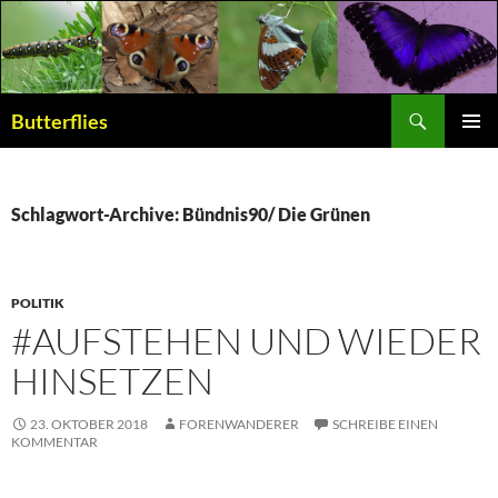
Suchen
Butterflies
ZUM
PRIMÄR
INHALT
MENÜ
SPRINGEN
Schlagwort-Archive: Bündnis90/ Die Grünen
POLITIK
#AUFSTEHEN UND WIEDER
HINSETZEN
23. OKTOBER 2018
FORENWANDERER
SCHREIBE EINEN
KOMMENTAR