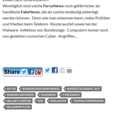
Womöglich sind solche
ForceNews
noch gefährlicher als
handfeste
FakeNews
, die als solche eindeutig widerlegt
werden können. Denn wie man erkennen kann, reden Politiker
und Medien beim Telekom- Routerausfall sowie bei der
Malware- Infektion von Bundestags- Computern immer noch
von gezielten russischen Cyber- Angriffen…
APT28
BUNDESKANZLERIN MERKEL
BUNDESTAGSWAHL 2017
EDWARD SNOWDEN
FAKENEWS
FORCENEWS
HILLARY CLINTON
NSA
PARLAKOM
THOMAS OPPERMANN
WLADIMIR PUTIN