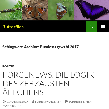
Suchen
Butterflies
ZUM
PRIMÄR
INHALT
MENÜ
SPRINGEN
Schlagwort-Archive: Bundestagswahl 2017
POLITIK
FORCENEWS: DIE LOGIK
DES ZERZAUSTEN
ÄFFCHENS
9. JANUAR 2017
FORENWANDERER
SCHREIBE EINEN
KOMMENTAR