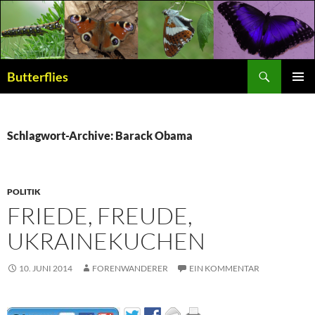
Suchen
Butterflies
ZUM
PRIMÄR
INHALT
MENÜ
SPRINGEN
Schlagwort-Archive: Barack Obama
POLITIK
FRIEDE, FREUDE,
UKRAINEKUCHEN
10. JUNI 2014
FORENWANDERER
EIN KOMMENTAR