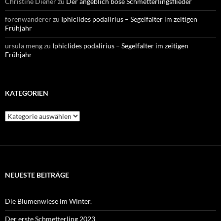
Christine Diener
zu
Der angeblich böse Schmetterlingsflieder
forenwanderer
zu
Iphiclides podalirius – Segelfalter im zeitigen
Frühjahr
ursula meng
zu
Iphiclides podalirius – Segelfalter im zeitigen
Frühjahr
KATEGORIEN
Kategorien
NEUESTE BEITRÄGE
Die Blumenwiese im Winter.
Der erste Schmetterling 2023