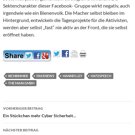
Sektencharakter dieser Facebook- Gruppe wirkt negativ, auch
irgendwie wie ein Bienenvolk. Die Macher selbst bleiben im
Hintergrund, entwickeln die Tagesprojekte für die Aktivisten,
werden aber selbst „fast“ nie aktiv an der Front, die sie selbst
eröffnet haben.
#ICHBINHIER
FAKENEWS
HANNES LEY
HATESPEECH
THE MAIN GMBH
Beitragsnavigation
VORHERIGER BEITRAG
Ein Stückchen mehr Cyber Sicherheit…
NÄCHSTER BEITRAG