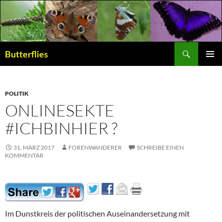
Suchen
Butterflies
ZUM
PRIMÄR
INHALT
MENÜ
SPRINGEN
POLITIK
ONLINESEKTE
#ICHBINHIER ?
31. MÄRZ 2017
FORENWANDERER
SCHREIBE EINEN
KOMMENTAR
Im Dunstkreis der politischen Auseinandersetzung mit