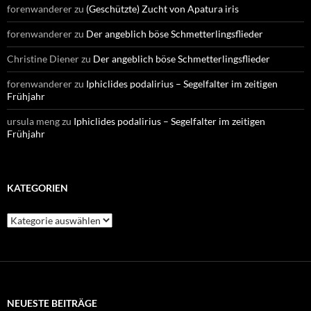
forenwanderer
zu
(Geschützte) Zucht von Apatura iris
forenwanderer
zu
Der angeblich böse Schmetterlingsflieder
Christine Diener
zu
Der angeblich böse Schmetterlingsflieder
forenwanderer
zu
Iphiclides podalirius – Segelfalter im zeitigen
Frühjahr
ursula meng
zu
Iphiclides podalirius – Segelfalter im zeitigen
Frühjahr
KATEGORIEN
Kategorien
NEUESTE BEITRÄGE