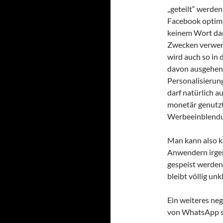
„geteilt“ werden
Facebook optimie
keinem Wort dar
Zwecken verwend
wird auch so in
davon ausgehen,
Personalisierun
darf natürlich a
monetär genutzt
Werbeeinblendu
Man kann also k
Anwendern irge
gespeist werden
bleibt völlig unkl
Ein weiteres ne
von WhatsApp st