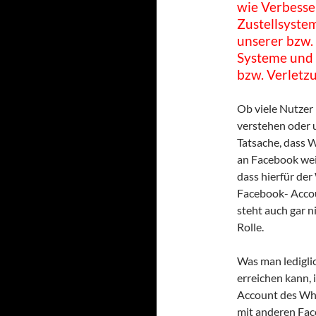
wie Verbesse
Zustellsyste
unserer bzw. 
Systeme und
bzw. Verletz
Ob viele Nutzer
verstehen oder u
Tatsache, dass 
an Facebook weit
dass hierfür der
Facebook- Accoun
steht auch gar n
Rolle.
Was man ledigli
erreichen kann, 
Account des Wha
mit anderen Fa