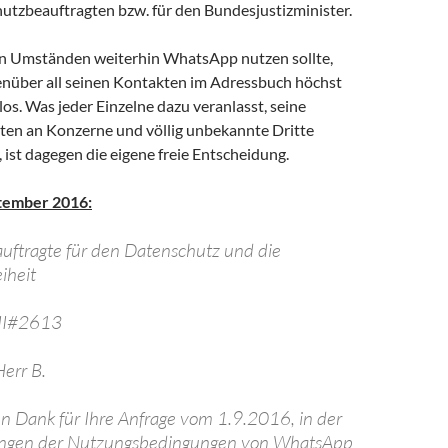
tzbeauftragten bzw. für den Bundesjustizminister.
n Umständen weiterhin WhatsApp nutzen sollte,
genüber all seinen Kontakten im Adressbuch höchst
s. Was jeder Einzelne dazu veranlasst, seine
ten an Konzerne und völlig unbekannte Dritte
 ist dagegen die eigene freie Entscheidung.
tember 2016:
uftragte für den Datenschutz und die
iheit
 II#2613
Herr B.
en Dank für Ihre Anfrage vom 1.9.2016, in der
ungen der Nutzungsbedingungen von WhatsApp