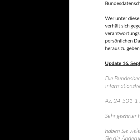
Bundesdatenschu
Wer unter diese
verhält sich ge
verantwortungslo
persönlichen Da
heraus zu geben,
Update 16. Sep
Die Bundesbea
Informationsfre
Az. 24-501-1
Sehr geehrter 
haben Sie viel
Sie die Änder