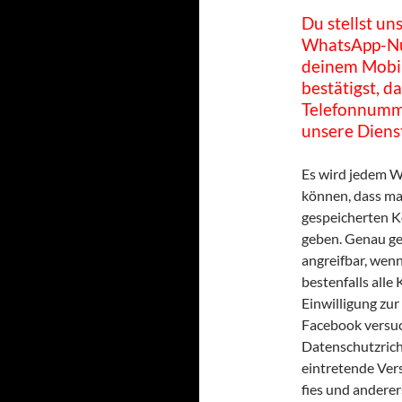
Du stellst u
WhatsApp-Nut
deinem Mobil
bestätigst, da
Telefonnumme
unsere Diens
Es wird jedem W
können, dass man
gespeicherten K
geben. Genau ge
angreifbar, we
bestenfalls alle
Einwilligung zu
Facebook versuc
Datenschutzricht
eintretende Vers
fies und anderer