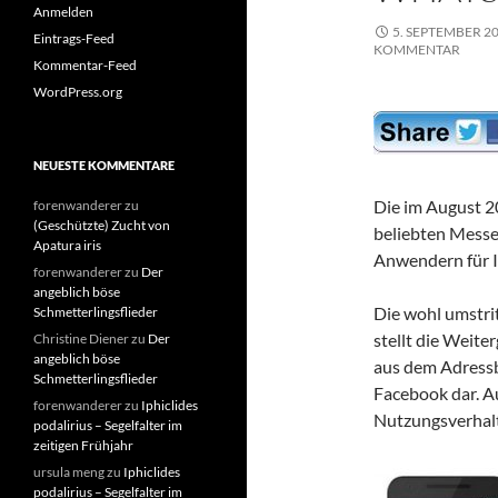
Anmelden
5. SEPTEMBER 2
Eintrags-Feed
KOMMENTAR
Kommentar-Feed
WordPress.org
NEUESTE KOMMENTARE
Die im August 
forenwanderer
zu
(Geschützte) Zucht von
beliebten Mess
Apatura iris
Anwendern für I
forenwanderer
zu
Der
angeblich böse
Die wohl umstri
Schmetterlingsflieder
stellt die Weit
Christine Diener
zu
Der
angeblich böse
aus dem Adress
Schmetterlingsflieder
Facebook dar. A
forenwanderer
zu
Iphiclides
Nutzungsverhal
podalirius – Segelfalter im
zeitigen Frühjahr
ursula meng
zu
Iphiclides
podalirius – Segelfalter im