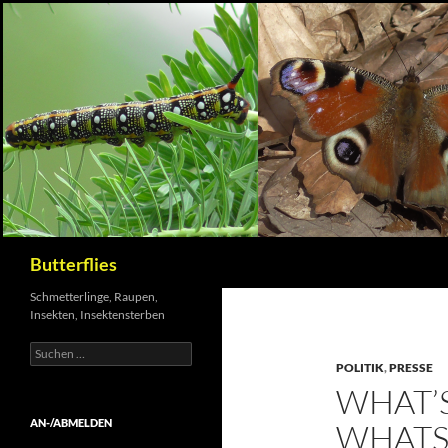
Suchen
Butterflies
Schmetterlinge, Raupen,
Insekten, Insektensterben
Suchen
nach:
POLITIK
,
PRESSE
WHAT’
AN-/ABMELDEN
WHATS