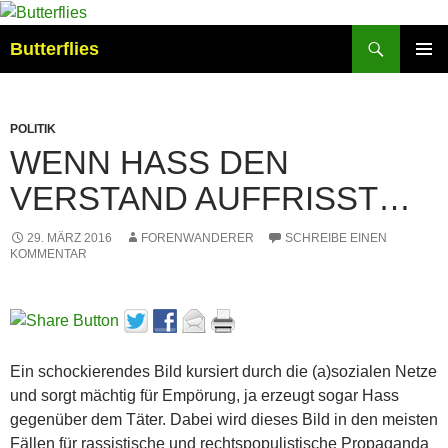
Suchen
Butterflies
ZUM
PRIMÄR
INHALT
MENÜ
SPRINGEN
POLITIK
WENN HASS DEN
VERSTAND AUFFRISST…
29. MÄRZ 2016
FORENWANDERER
SCHREIBE EINEN
KOMMENTAR
Ein schockierendes Bild kursiert durch die (a)sozialen Netze
und sorgt mächtig für Empörung, ja erzeugt sogar Hass
gegenüber dem Täter. Dabei wird dieses Bild in den meisten
Fällen für rassistische und rechtspopulistische Propaganda