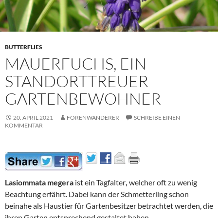
BUTTERFLIES
MAUERFUCHS, EIN
STANDORTTREUER
GARTENBEWOHNER
20. APRIL 2021
FORENWANDERER
SCHREIBE EINEN
KOMMENTAR
Lasiommata megera
ist ein Tagfalter
,
welcher oft zu wenig
Beachtung erfährt. Dabei kann der Schmetterling schon
beinahe als Haustier für Gartenbesitzer betrachtet werden, die
ihren Garten entsprechend gestaltet haben.