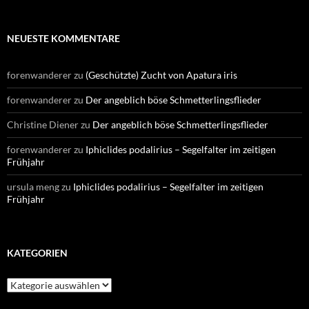
NEUESTE KOMMENTARE
forenwanderer
zu
(Geschützte) Zucht von Apatura iris
forenwanderer
zu
Der angeblich böse Schmetterlingsflieder
Christine Diener
zu
Der angeblich böse Schmetterlingsflieder
forenwanderer
zu
Iphiclides podalirius – Segelfalter im zeitigen
Frühjahr
ursula meng
zu
Iphiclides podalirius – Segelfalter im zeitigen
Frühjahr
KATEGORIEN
Kategorien