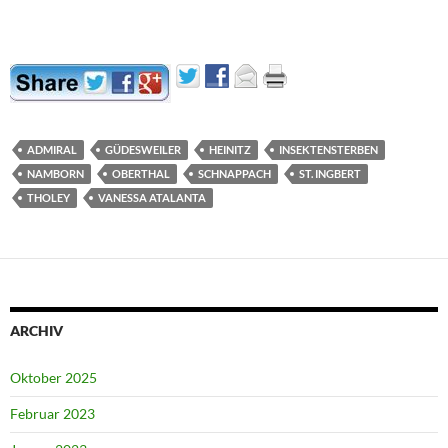
ADMIRAL
GÜDESWEILER
HEINITZ
INSEKTENSTERBEN
NAMBORN
OBERTHAL
SCHNAPPACH
ST. INGBERT
THOLEY
VANESSA ATALANTA
ARCHIV
Oktober 2025
Februar 2023