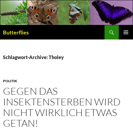
Suchen
Butterflies
ZUM
PRIMÄR
INHALT
MENÜ
SPRINGEN
Schlagwort-Archive: Tholey
POLITIK
GEGEN DAS
INSEKTENSTERBEN WIRD
NICHT WIRKLICH ETWAS
GETAN!