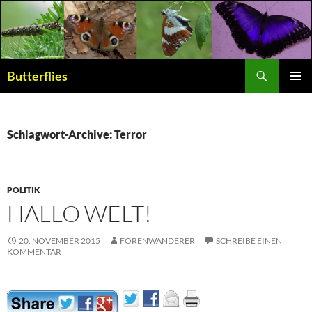
Suchen
Butterflies
ZUM
PRIMÄR
INHALT
MENÜ
SPRINGEN
Schlagwort-Archive: Terror
POLITIK
HALLO WELT!
20. NOVEMBER 2015
FORENWANDERER
SCHREIBE EINEN
KOMMENTAR