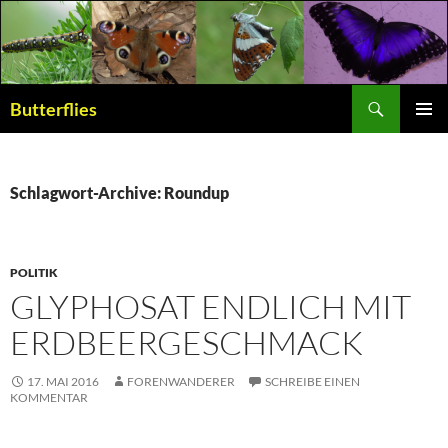
Suchen
Butterflies
ZUM
PRIMÄR
INHALT
MENÜ
SPRINGEN
Schlagwort-Archive: Roundup
POLITIK
GLYPHOSAT ENDLICH MIT
ERDBEERGESCHMACK
17. MAI 2016
FORENWANDERER
SCHREIBE EINEN
KOMMENTAR