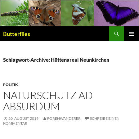
Suchen
Butterflies
ZUM
PRIMÄR
INHALT
MENÜ
SPRINGEN
Schlagwort-Archive: Hüttenareal Neunkirchen
POLITIK
NATURSCHUTZ AD
ABSURDUM
20. AUGUST 2019
FORENWANDERER
SCHREIBE EINEN
KOMMENTAR