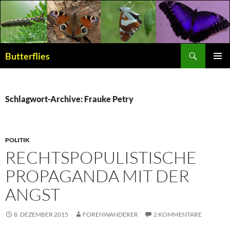
Suchen
Butterflies
ZUM
PRIMÄR
INHALT
MENÜ
SPRINGEN
Schlagwort-Archive: Frauke Petry
POLITIK
RECHTSPOPULISTISCHE
PROPAGANDA MIT DER
ANGST
8. DEZEMBER 2015
FORENWANDERER
2 KOMMENTARE