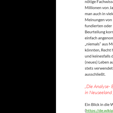
nötige Fachwiss
Millionen von J
man auch in viel
Meinungen von G
fundierten oder 
Beurteilung korr
einfach angenomm
„niemals“ aus M
könnten, Recht 
und keinesfalls 
(neues) Leben a
stets verwendet
ausschließt.
„Die Analyse- 
in Neuseeland 
Ein Blick in die 
(
https://de.wik