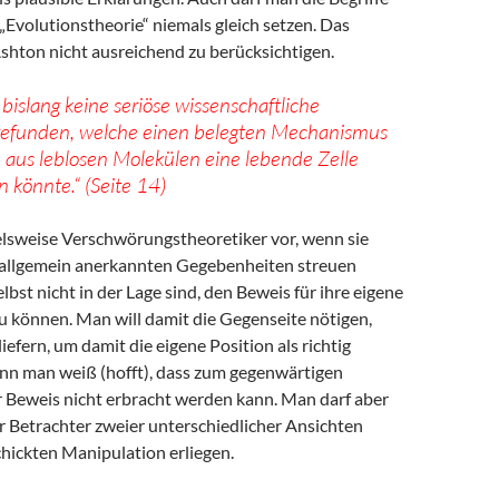
„Evolutionstheorie“ niemals gleich setzen. Das
Ashton nicht ausreichend zu berücksichtigen.
bislang keine seriöse wissenschaftliche
gefunden, welche einen belegten Mechanismus
e aus leblosen Molekülen eine lebende Zelle
 könnte.“ (Seite 14)
elsweise Verschwörungstheoretiker vor, wenn sie
 allgemein anerkannten Gegebenheiten streuen
lbst nicht in der Lage sind, den Beweis für ihre eigene
zu können. Man will damit die Gegenseite nötigen,
iefern, um damit die eigene Position als richtig
enn man weiß (hofft), dass zum gegenwärtigen
r Beweis nicht erbracht werden kann. Man darf aber
r Betrachter zweier unterschiedlicher Ansichten
chickten Manipulation erliegen.