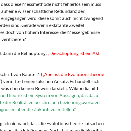
, dass diese Messmethode nicht fehlerlos sein muss
 auf eine wissenschaftliche Redundanz der
t eingegangen wird, diese somit auch nicht zwingend
rden sind. Gerade wenn eklatante Zweifel
 es doch von hohem Interesse, die Messergebnisse
verifizieren?
lgt dann die Behauptung:
„Die Schöpfung ist ein Akt
schrift von Kapitel 1 (
„Aber ist die Evolutionstheorie
“
) vermittelt einen falschen Ansatz. Es handelt sich
 was eben keinen Beweis darstellt. Wikipedia hilft
ine Theorie ist ein System von Aussagen, das dazu
te der Realität zu beschreiben beziehungsweise zu
gnosen über die Zukunft zu erstellen.“
glich niemand, dass die Evolutionstheorie Tatsachen
lls plausible Erklärungen. Auch darf man die Begriffe