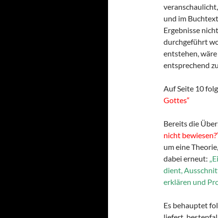
veranschaulicht
und im Buchtext
Ergebnisse nich
durchgeführt wo
entstehen, wäre
entsprechend zu 
Auf Seite 10 fo
Gottes“
Bereits die Über
nicht bewiesen?
um eine Theorie,
dabei erneut:
„E
dient, Ausschnit
erklären und Pro
Es behauptet fol
liefert, bestenfa