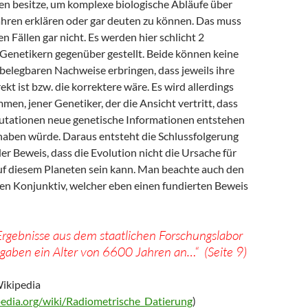
en besitze, um komplexe biologische Abläufe über
ahren erklären oder gar deuten zu können. Das muss
en Fällen gar nicht. Es werden hier schlicht 2
enetikern gegenüber gestellt. Beide können keine
belegbaren Nachweise erbringen, dass jeweils ihre
ekt ist bzw. die korrektere wäre. Es wird allerdings
en, jener Genetiker, der die Ansicht vertritt, dass
utationen neue genetische Informationen entstehen
haben würde. Daraus entsteht die Schlussfolgerung
der Beweis, dass die Evolution nicht die Ursache für
uf diesem Planeten sein kann. Man beachte auch den
en Konjunktiv, welcher eben einen fundierten Beweis
Ergebnisse aus dem staatlichen Forschungslabor
gaben ein Alter von 6600 Jahren an…“ (Seite 9)
Wikipedia
ipedia.org/wiki/Radiometrische_Datierung
)