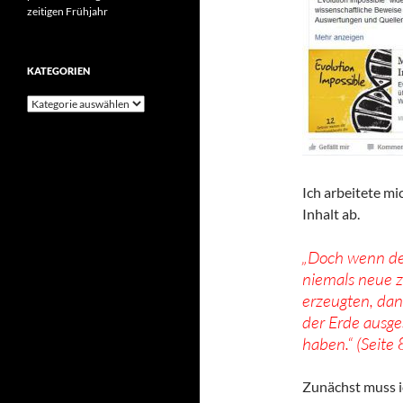
zeitigen Frühjahr
KATEGORIEN
Kategorien
Ich arbeitete m
Inhalt ab.
„Doch wenn de
niemals neue z
erzeugten, dan
der Erde ausge
haben.“ (Seite 
Zunächst muss ic