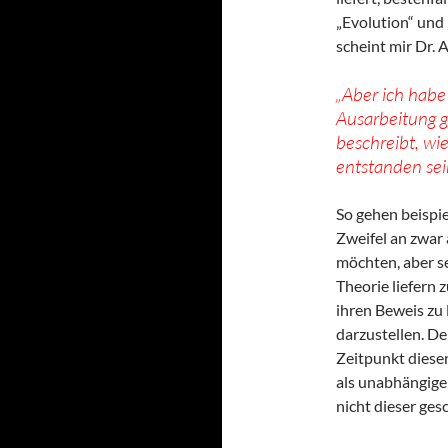
„Evolution“ und 
scheint mir Dr. 
„Aber ich habe 
Ausarbeitung 
beschreibt, wi
entstanden sein
So gehen beispi
Zweifel an zwar
möchten, aber se
Theorie liefern 
ihren Beweis zu l
darzustellen. D
Zeitpunkt diese
als unabhängige
nicht dieser ges