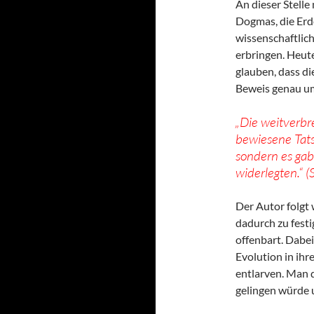
An dieser Stelle
Dogmas, die Erde
wissenschaftlic
erbringen. Heut
glauben, dass di
Beweis genau u
„Die weitverbr
bewiesene Tatsa
sondern es gab 
widerlegten.“ (
Der Autor folgt 
dadurch zu fest
offenbart. Dabei
Evolution in ihr
entlarven. Man d
gelingen würde u