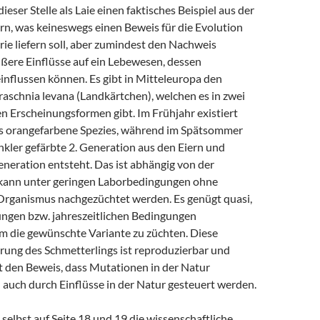
ieser Stelle als Laie einen faktisches Beispiel aus der
rn, was keineswegs einen Beweis für die Evolution
ie liefern soll, aber zumindest den Nachweis
ußere Einflüsse auf ein Lebewesen, dessen
influssen können. Es gibt in Mitteleuropa den
aschnia levana (Landkärtchen), welchen es in zwei
n Erscheinungsformen gibt. Im Frühjahr existiert
ls orangefarbene Spezies, während im Spätsommer
nkler gefärbte 2. Generation aus den Eiern und
neration entsteht. Das ist abhängig von der
kann unter geringen Laborbedingungen ohne
n Organismus nachgezüchtet werden. Es genügt quasi,
ungen bzw. jahreszeitlichen Bedingungen
um die gewünschte Variante zu züchten. Diese
rung des Schmetterlings ist reproduzierbar und
t den Beweis, dass Mutationen in der Natur
uch durch Einflüsse in der Natur gesteuert werden.
 selbst auf Seite 18 und 19 die wissenschaftliche