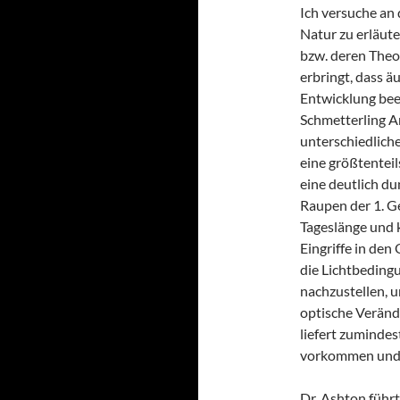
Ich versuche an d
Natur zu erläute
bzw. deren Theor
erbringt, dass ä
Entwicklung bee
Schmetterling Ar
unterschiedliche
eine größtentei
eine deutlich du
Raupen der 1. Ge
Tageslänge und 
Eingriffe in de
die Lichtbeding
nachzustellen, 
optische Veränd
liefert zumindes
vorkommen und a
Dr. Ashton führt