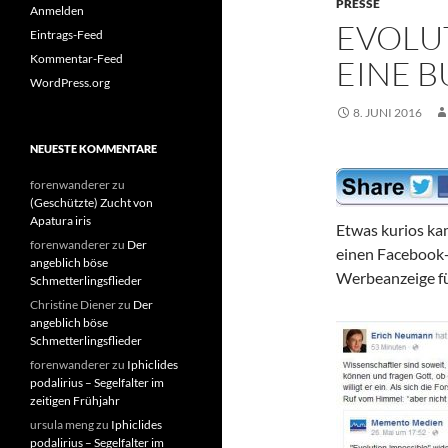
PRESSE
Anmelden
EVOLUT
Eintrags-Feed
Kommentar-Feed
EINE 
WordPress.org
8. JUNI 2016
NEUESTE KOMMENTARE
forenwanderer
zu
(Geschützte) Zucht von
Apatura iris
Etwas kurios kam
forenwanderer
zu
Der
einen Facebook- 
angeblich böse
Werbeanzeige fü
Schmetterlingsflieder
Christine Diener
zu
Der
angeblich böse
Schmetterlingsflieder
forenwanderer
zu
Iphiclides
podalirius – Segelfalter im
zeitigen Frühjahr
ursula meng
zu
Iphiclides
podalirius – Segelfalter im