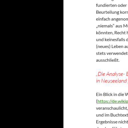
fundierten oder 
Beurteilung korr
einfach angenomm
„niemals“ aus M
könnten, Recht 
und keinesfalls 
(neues) Leben a
stets verwendet
ausschließt.
„Die Analyse- 
in Neuseeland 
Ein Blick in die 
(
https://de.wik
veranschaulicht
und im Buchtext
Ergebnisse nich