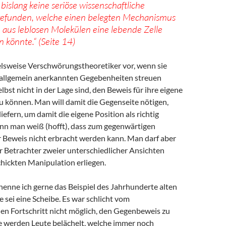
bislang keine seriöse wissenschaftliche
gefunden, welche einen belegten Mechanismus
e aus leblosen Molekülen eine lebende Zelle
 könnte.“ (Seite 14)
elsweise Verschwörungstheoretiker vor, wenn sie
 allgemein anerkannten Gegebenheiten streuen
lbst nicht in der Lage sind, den Beweis für ihre eigene
zu können. Man will damit die Gegenseite nötigen,
iefern, um damit die eigene Position als richtig
enn man weiß (hofft), dass zum gegenwärtigen
r Beweis nicht erbracht werden kann. Man darf aber
r Betrachter zweier unterschiedlicher Ansichten
chickten Manipulation erliegen.
 nenne ich gerne das Beispiel des Jahrhunderte alten
 sei eine Scheibe. Es war schlicht vom
hen Fortschritt nicht möglich, den Gegenbeweis zu
e werden Leute belächelt, welche immer noch