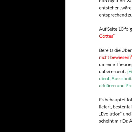
durchgeführt wo
entstehen, wäre
entsprechend zu 
Auf Seite 10 fo
Gottes“
Bereits die Über
nicht bewiesen?
um eine Theorie,
dabei erneut:
„E
dient, Ausschnit
erklären und Pro
Es behauptet fol
liefert, bestenfa
„Evolution“ und 
scheint mir Dr. 