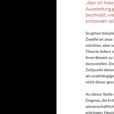
„Aber ich habe 
Ausarbeitung 
beschreibt, wi
entstanden sein
So gehen beispi
Zweifel an zwar
möchten, aber se
Theorie liefern 
ihren Beweis zu l
darzustellen. D
Zeitpunkt diese
als unabhängige
nicht dieser ges
An dieser Stelle
Dogmas, die Erde
wissenschaftlic
erbringen. Heut