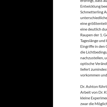
erbringt, dass ä
Entwicklung bee
Schmetterling Ar
unterschiedliche
eine größtentei
eine deutlich du
Raupen der 1. Ge
Tageslänge und 
Eingriffe in de
die Lichtbeding
nachzustellen, 
optische Veränd
liefert zumindes
vorkommen und a
Dr. Ashton führt
Arbeit von Dr. K
kleine Experime
zwar die Möglic