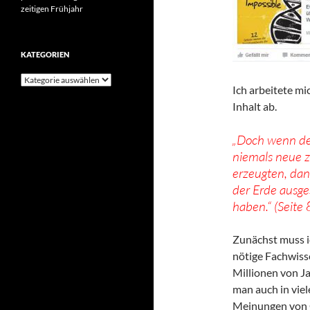
zeitigen Frühjahr
KATEGORIEN
Kategorien
Ich arbeitete m
Inhalt ab.
„Doch wenn de
niemals neue z
erzeugten, dan
der Erde ausge
haben.“ (Seite 
Zunächst muss ic
nötige Fachwiss
Millionen von J
man auch in viel
Meinungen von G