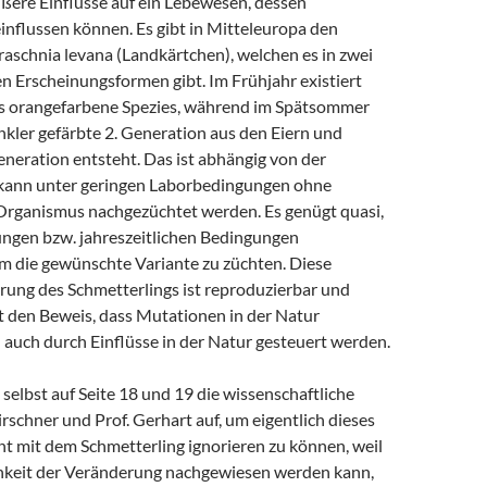
ußere Einflüsse auf ein Lebewesen, dessen
influssen können. Es gibt in Mitteleuropa den
aschnia levana (Landkärtchen), welchen es in zwei
n Erscheinungsformen gibt. Im Frühjahr existiert
ls orangefarbene Spezies, während im Spätsommer
nkler gefärbte 2. Generation aus den Eiern und
neration entsteht. Das ist abhängig von der
kann unter geringen Laborbedingungen ohne
n Organismus nachgezüchtet werden. Es genügt quasi,
ungen bzw. jahreszeitlichen Bedingungen
um die gewünschte Variante zu züchten. Diese
rung des Schmetterlings ist reproduzierbar und
t den Beweis, dass Mutationen in der Natur
uch durch Einflüsse in der Natur gesteuert werden.
 selbst auf Seite 18 und 19 die wissenschaftliche
irschner und Prof. Gerhart auf, um eigentlich dieses
nt mit dem Schmetterling ignorieren zu können, weil
hkeit der Veränderung nachgewiesen werden kann,