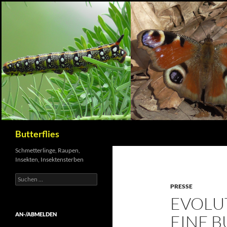
Suchen
Butterflies
Schmetterlinge, Raupen,
Insekten, Insektensterben
Suchen
nach:
PRESSE
EVOLUT
AN-/ABMELDEN
EINE 