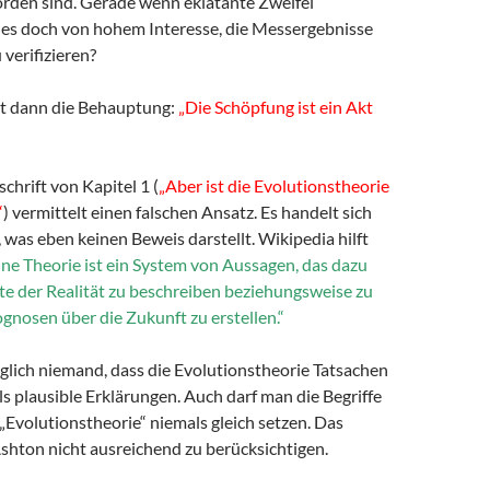
rden sind. Gerade wenn eklatante Zweifel
 es doch von hohem Interesse, die Messergebnisse
verifizieren?
lgt dann die Behauptung:
„Die Schöpfung ist ein Akt
schrift von Kapitel 1 (
„Aber ist die Evolutionstheorie
“
) vermittelt einen falschen Ansatz. Es handelt sich
 was eben keinen Beweis darstellt. Wikipedia hilft
ine Theorie ist ein System von Aussagen, das dazu
te der Realität zu beschreiben beziehungsweise zu
gnosen über die Zukunft zu erstellen.“
glich niemand, dass die Evolutionstheorie Tatsachen
lls plausible Erklärungen. Auch darf man die Begriffe
„Evolutionstheorie“ niemals gleich setzen. Das
Ashton nicht ausreichend zu berücksichtigen.