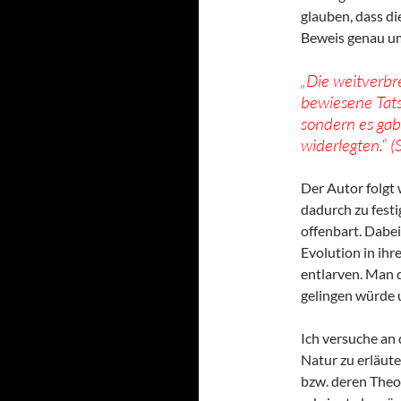
glauben, dass di
Beweis genau u
„Die weitverbr
bewiesene Tatsa
sondern es gab 
widerlegten.“ (
Der Autor folgt 
dadurch zu fest
offenbart. Dabei
Evolution in ihr
entlarven. Man d
gelingen würde u
Ich versuche an d
Natur zu erläute
bzw. deren Theor