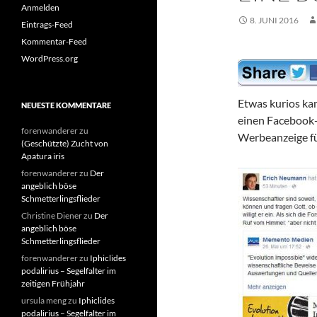
Anmelden
8. JUNI 2016
Eintrags-Feed
Kommentar-Feed
WordPress.org
Etwas kurios kam
NEUESTE KOMMENTARE
einen Facebook- 
forenwanderer
zu
Werbeanzeige fü
(Geschützte) Zucht von
Apatura iris
forenwanderer
zu
Der
angeblich böse
Schmetterlingsflieder
Christine Diener
zu
Der
angeblich böse
Schmetterlingsflieder
forenwanderer
zu
Iphiclides
podalirius – Segelfalter im
zeitigen Frühjahr
ursula meng
zu
Iphiclides
podalirius – Segelfalter im