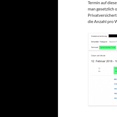
Termin auf dies
man gesetzlich o
Privatversichert
die Anzahl pro W