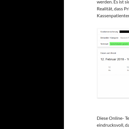
werden. Es ist s
Realität, dass P
Kassenpatiente
Diese Online- T
eindrucksvoll, da