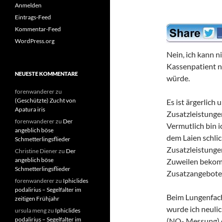
Anmelden
Eintrags-Feed
Kommentar-Feed
WordPress.org
Nein, ich kann n
Kassenpatient n
NEUESTE KOMMENTARE
würde.
forenwanderer
zu
(Geschützte) Zucht von
Es ist ärgerlich
Apatura iris
Zusatzleistungen
forenwanderer
zu
Der
Vermutlich bin i
angeblich böse
dem Laien schli
Schmetterlingsflieder
Zusatzleistungen
Christine Diener
zu
Der
angeblich böse
Zuweilen bekom
Schmetterlingsflieder
Zusatzangebote 
forenwanderer
zu
Iphiclides
podalirius – Segelfalter im
Beim Lungenfach
zeitigen Frühjahr
wurde ich neulic
ursula meng
zu
Iphiclides
podalirius – Segelfalter im
(NO- Messung) d