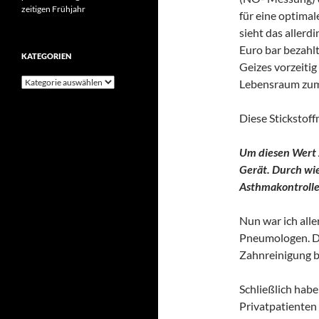
zeitigen Frühjahr
für eine optima
sieht das allerd
Euro bar bezahlt
KATEGORIEN
Geizes vorzeiti
Kategorien
Lebensraum zum
Diese Stickstof
Um diesen Wert z
Gerät. Durch wi
Asthmakontrolle
Nun war ich all
Pneumologen. Der
Zahnreinigung b
Schließlich hab
Privatpatienten