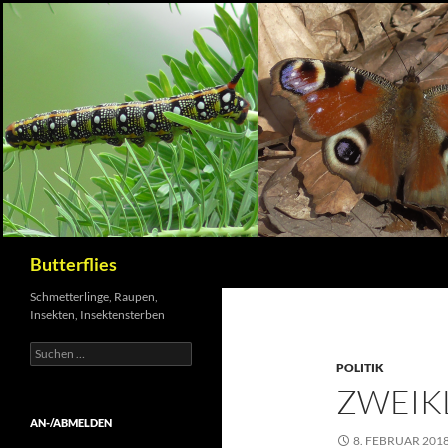
Suchen
Butterflies
Schmetterlinge, Raupen,
Insekten, Insektensterben
Suchen
nach:
POLITIK
ZWEIK
AN-/ABMELDEN
8. FEBRUAR 201