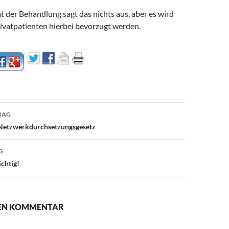
t der Behandlung sagt das nichts aus, aber es wird
rivatpatienten hierbei bevorzugt werden.
avigation
RAG
Netzwerkdurchsetzungsgesetz
G
chtig!
NEN KOMMENTAR