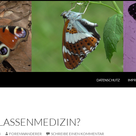
ZUM INHALT SPRINGEN
DATENSCHUTZ
IMP
LASSENMEDIZIN?
8
FORENWANDERER
SCHREIBE EINEN KOMMENTAR