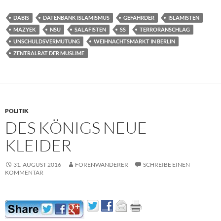
DABIS
DATENBANK ISLAMISMUS
GEFÄHRDER
ISLAMISTEN
MAZYEK
NSU
SALAFISTEN
SS
TERRORANSCHLAG
UNSCHULDSVERMUTUNG
WEIHNACHTSMARKT IN BERLIN
ZENTRALRAT DER MUSLIME
POLITIK
DES KÖNIGS NEUE
KLEIDER
31. AUGUST 2016
FORENWANDERER
SCHREIBE EINEN
KOMMENTAR