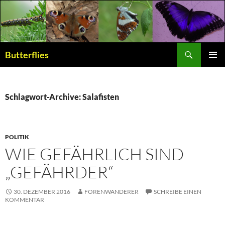
Suchen
Butterflies
ZUM
PRIMÄR
INHALT
MENÜ
SPRINGEN
Schlagwort-Archive: Salafisten
POLITIK
WIE GEFÄHRLICH SIND
„GEFÄHRDER“
30. DEZEMBER 2016
FORENWANDERER
SCHREIBE EINEN
KOMMENTAR