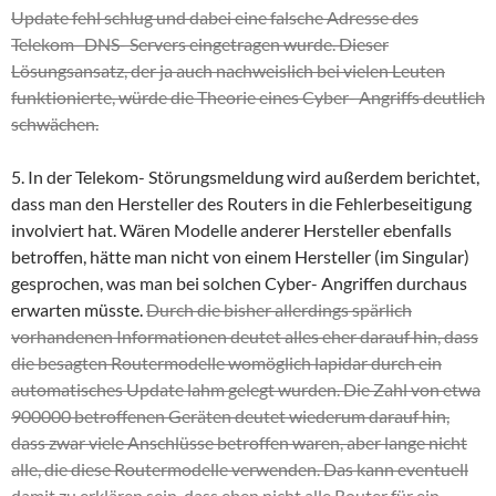
Update fehl schlug und dabei eine falsche Adresse des
Telekom- DNS- Servers eingetragen wurde. Dieser
Lösungsansatz, der ja auch nachweislich bei vielen Leuten
funktionierte, würde die Theorie eines Cyber- Angriffs deutlich
schwächen.
5. In der Telekom- Störungsmeldung wird außerdem berichtet,
dass man den Hersteller des Routers in die Fehlerbeseitigung
involviert hat. Wären Modelle anderer Hersteller ebenfalls
betroffen, hätte man nicht von einem Hersteller (im Singular)
gesprochen, was man bei solchen Cyber- Angriffen durchaus
erwarten müsste.
Durch die bisher allerdings spärlich
vorhandenen Informationen deutet alles eher darauf hin, dass
die besagten Routermodelle womöglich lapidar durch ein
automatisches Update lahm gelegt wurden. Die Zahl von etwa
900000 betroffenen Geräten deutet wiederum darauf hin,
dass zwar viele Anschlüsse betroffen waren, aber lange nicht
alle, die diese Routermodelle verwenden. Das kann eventuell
damit zu erklären sein, dass eben nicht alle Router für ein