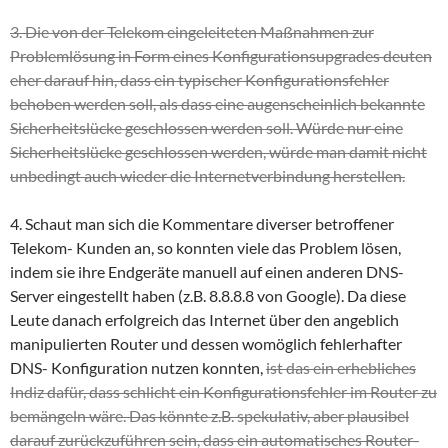
3. Die von der Telekom eingeleiteten Maßnahmen zur
Problemlösung in Form eines Konfigurationsupgrades deuten
eher darauf hin, dass ein typischer Konfigurationsfehler
behoben werden soll, als dass eine augenscheinlich bekannte
Sicherheitslücke geschlossen werden soll. Würde nur eine
Sicherheitslücke geschlossen werden, würde man damit nicht
unbedingt auch wieder die Internetverbindung herstellen.
4. Schaut man sich die Kommentare diverser betroffener
Telekom- Kunden an, so konnten viele das Problem lösen,
indem sie ihre Endgeräte manuell auf einen anderen DNS-
Server eingestellt haben (z.B. 8.8.8.8 von Google). Da diese
Leute danach erfolgreich das Internet über den angeblich
manipulierten Router und dessen womöglich fehlerhafter
DNS- Konfiguration nutzen konnten,
ist das ein erhebliches
Indiz dafür, dass schlicht ein Konfigurationsfehler im Router zu
bemängeln wäre. Das könnte z.B. spekulativ, aber plausibel
darauf zurückzuführen sein, dass ein automatisches Router-