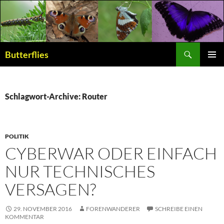
Suchen
Butterflies
ZUM
PRIMÄR
INHALT
MENÜ
SPRINGEN
Schlagwort-Archive: Router
POLITIK
CYBERWAR ODER EINFACH
NUR TECHNISCHES
VERSAGEN?
29. NOVEMBER 2016
FORENWANDERER
SCHREIBE EINEN
KOMMENTAR