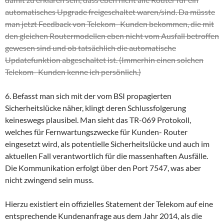
automatisches Upgrade freigeschaltet waren/sind. Da müsste
man jetzt Feedback von Telekom- Kunden bekommen, die mit
den gleichen Routermodellen eben nicht vom Ausfall betroffen
gewesen sind und ob tatsächlich die automatische
Updatefunktion abgeschaltet ist. (Immerhin einen solchen
Telekom- Kunden kenne ich persönlich.)
6. Befasst man sich mit der vom BSI propagierten
Sicherheitslücke näher, klingt deren Schlussfolgerung
keineswegs plausibel. Man sieht das TR-069 Protokoll,
welches für Fernwartungszwecke für Kunden- Router
eingesetzt wird, als potentielle Sicherheitslücke und auch im
aktuellen Fall verantwortlich für die massenhaften Ausfälle.
Die Kommunikation erfolgt über den Port 7547, was aber
nicht zwingend sein muss.
Hierzu existiert ein offizielles Statement der Telekom auf eine
entsprechende Kundenanfrage aus dem Jahr 2014, als die