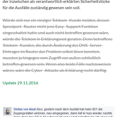
der inzwischen als verantwortlich erklärten Sicherheitslücke
für die Ausfälle zuständig gewesen sein soll.
Würde sich nur ein einziger Telekom- Kunde melden, dessen
Speedport- Router nicht jene Easy- Support Funktion
eingeschaltet hatte und auch nicht betroffen gewesen wäre,
würde die Telekom in Erklärungsnot geraten. Denn betroffene
Telekom- Kunden, die durch Änderung des DNS- Server-
Eintrages im Router das Problem selbst lösen konnten,
mussten ja hingegen vom Zugriff von außen schließlich
betroffen gewesen sein. Wenn also beide Fälle nachzuweisen
wären, wäre die Cyber- Attacke als Erklärung recht dürftig.
Update 29.11.2016