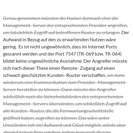
Genau genommen müssten die Hacker demnach eher die
Management- Server der entsprechenden Provider angreifen,
um tatsächlich Zugriff auf betroffenen Router zu erlangen.
Der
Aufwand in Bezug auf den zu erwartenden Nutzen wäre
gering. Es ist nicht ungewöhnlich, dass im Internet Ports
gescannt werden und der Port 7547 (TR-069 bzw. TR-064)
bildet keine ungewöhnliche Ausnahme. Der Angreifer müsste
sich nach dieser These einen Remote- Zugang auf einen
schwach geschützten Kunden- Router verschaffen,
um dann
wiederum eine Kommunikation zum Provider- Management-
Server herstellen zu können. Dann müsste der Angreifer
schließlich noch die Sicherheitshürden des entsprechenden
Management- Servers überwinden, um schließlich Zugriff auf
alle Kunden- Router, die die Fernwartungsschnittstelle
geöffnet haben, zugreifen zu können. Das wäre unter
Umständen mit viel Aufwand und Glück möglich, würde aber
absolut keinen Sinn ergeben, indem man nach diesem