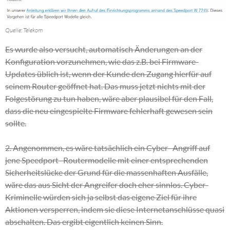
Quelle: Telekom
Es wurde also versucht, automatisch Änderungen an der
Konfiguration vorzunehmen, wie das z.B. bei Firmware-
Updates üblich ist, wenn der Kunde den Zugang hierfür auf
seinem Router geöffnet hat. Das muss jetzt nichts mit der
Folgestörung zu tun haben, wäre aber plausibel für den Fall,
dass die neu eingespielte Firmware fehlerhaft gewesen sein
sollte.
2. Angenommen, es wäre tatsächlich ein Cyber- Angriff auf
jene Speedport- Routermodelle mit einer entsprechenden
Sicherheitslücke der Grund für die massenhaften Ausfälle,
wäre das aus Sicht der Angreifer doch eher sinnlos. Cyber-
Kriminelle würden sich ja selbst das eigene Ziel für ihre
Aktionen versperren, indem sie diese Internetanschlüsse quasi
abschalten. Das ergibt eigentlich keinen Sinn.