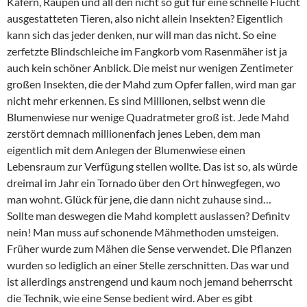
Käfern, Raupen und all den nicht so gut für eine schnelle Flucht
ausgestatteten Tieren, also nicht allein Insekten? Eigentlich
kann sich das jeder denken, nur will man das nicht. So eine
zerfetzte Blindschleiche im Fangkorb vom Rasenmäher ist ja
auch kein schöner Anblick. Die meist nur wenigen Zentimeter
großen Insekten, die der Mahd zum Opfer fallen, wird man gar
nicht mehr erkennen. Es sind Millionen, selbst wenn die
Blumenwiese nur wenige Quadratmeter groß ist. Jede Mahd
zerstört demnach millionenfach jenes Leben, dem man
eigentlich mit dem Anlegen der Blumenwiese einen
Lebensraum zur Verfügung stellen wollte. Das ist so, als würde
dreimal im Jahr ein Tornado über den Ort hinwegfegen, wo
man wohnt. Glück für jene, die dann nicht zuhause sind…
Sollte man deswegen die Mahd komplett auslassen? Definitv
nein! Man muss auf schonende Mähmethoden umsteigen.
Früher wurde zum Mähen die Sense verwendet. Die Pflanzen
wurden so lediglich an einer Stelle zerschnitten. Das war und
ist allerdings anstrengend und kaum noch jemand beherrscht
die Technik, wie eine Sense bedient wird. Aber es gibt