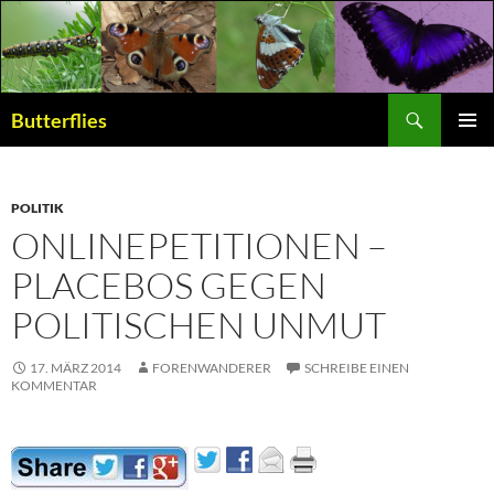
Suchen
Butterflies
ZUM
PRIMÄR
INHALT
MENÜ
SPRINGEN
POLITIK
ONLINEPETITIONEN –
PLACEBOS GEGEN
POLITISCHEN UNMUT
17. MÄRZ 2014
FORENWANDERER
SCHREIBE EINEN
KOMMENTAR