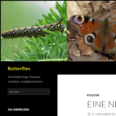
Suchen
Butterflies
Schmetterlinge, Raupen,
Insekten, Insektensterben
Suchen
nach:
POLITIK
EINE 
AN-/ABMELDEN
17. OKTOBER 20