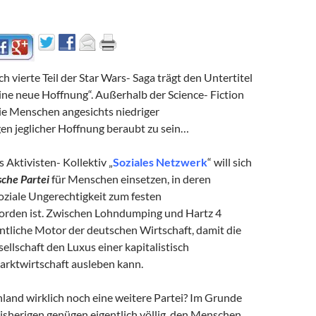
h vierte Teil der Star Wars- Saga trägt den Untertitel
ine neue Hoffnung“. Außerhalb der Science- Fiction
ie Menschen angesichts niedriger
en jeglicher Hoffnung beraubt zu sein…
s Aktivisten- Kollektiv „
Soziales Netzwerk
“ will sich
ische Partei
für Menschen einsetzen, in deren
oziale Ungerechtigkeit zum festen
orden ist. Zwischen Lohndumping und Hartz 4
entliche Motor der deutschen Wirtschaft, damit die
sellschaft den Luxus einer kapitalistisch
rktwirtschaft ausleben kann.
land wirklich noch eine weitere Partei? Im Grunde
bisherigen genügen eigentlich völlig, den Menschen