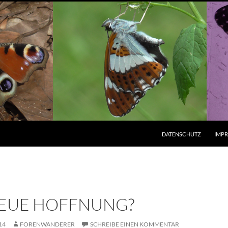
ZUM INHALT SPRINGEN
DATENSCHUTZ
IMP
NEUE HOFFNUNG?
14
FORENWANDERER
SCHREIBE EINEN KOMMENTAR