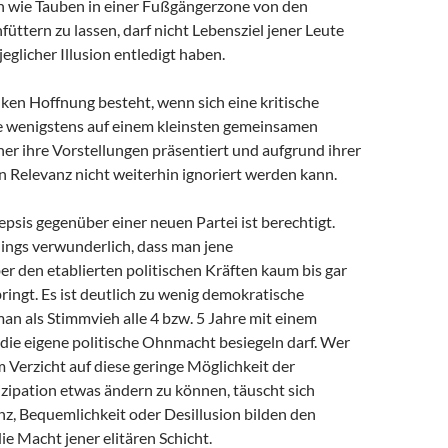
ch wie Tauben in einer Fußgängerzone von den
üttern zu lassen, darf nicht Lebensziel jener Leute
 jeglicher Illusion entledigt haben.
ken Hoffnung besteht, wenn sich eine kritische
ie wenigstens auf einem kleinsten gemeinsamen
er ihre Vorstellungen präsentiert und aufgrund ihrer
n Relevanz nicht weiterhin ignoriert werden kann.
psis gegenüber einer neuen Partei ist berechtigt.
rdings verwunderlich, dass man jene
r den etablierten politischen Kräften kaum bis gar
ringt. Es ist deutlich zu wenig demokratische
an als Stimmvieh alle 4 bzw. 5 Jahre mit einem
die eigene politische Ohnmacht besiegeln darf. Wer
m Verzicht auf diese geringe Möglichkeit der
izipation etwas ändern zu können, täuscht sich
nz, Bequemlichkeit oder Desillusion bilden den
e Macht jener elitären Schicht.