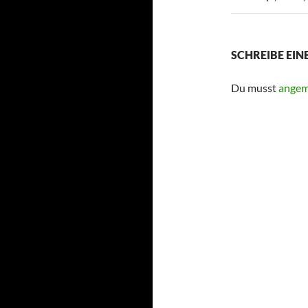
SCHREIBE EI
Du musst
angem