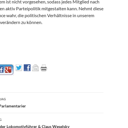
m ist nicht vorgesehen, sodass jedes Mitglied nach
n aktiv Parteipolitik mitgestalten kann. Nehmt diese
ce wahr, die politischen Verhältnisse in unserem
 verändern zu können.
avigation
RAG
Parlamentarier
G
 der Lokomotivführer & Claus Weselsky