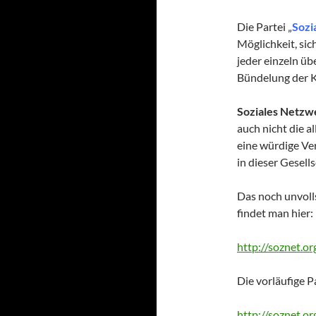
Die Partei „
Sozi
Möglichkeit, sic
jeder einzeln üb
Bündelung der K
Soziales Netzw
auch nicht die a
eine würdige Ver
in dieser Gesells
Das noch unvol
findet man hier:
http://soznet.o
Die vorläufige P
http://soznet.o