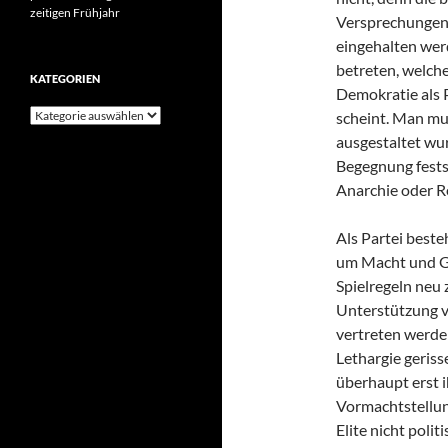
zeitigen Frühjahr
Versprechungen 
eingehalten werd
betreten, welche
KATEGORIEN
Demokratie als P
Kategorien
scheint. Man mus
ausgestaltet wur
Begegnung festst
Anarchie oder R
Als Partei beste
um Macht und Ge
Spielregeln neu 
Unterstützung v
vertreten werde
Lethargie geris
überhaupt erst i
Vormachtstellung
Elite nicht polit