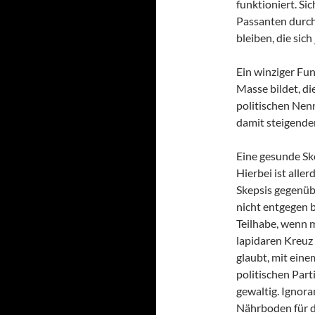
funktioniert. Si
Passanten durchf
bleiben, die sich
Ein winziger Fun
Masse bildet, d
politischen Nenn
damit steigende
Eine gesunde Ske
Hierbei ist alle
Skepsis gegenübe
nicht entgegen b
Teilhabe, wenn m
lapidaren Kreuz 
glaubt, mit eine
politischen Part
gewaltig. Ignora
Nährboden für di