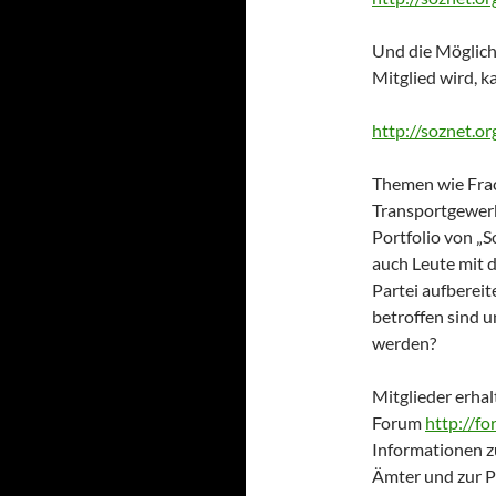
Und die Möglichk
Mitglied wird, k
http://soznet.o
Themen wie Frac
Transportgewerbe
Portfolio von „S
auch Leute mit 
Partei aufbereit
betroffen sind u
werden?
Mitglieder erhal
Forum
http://fo
Informationen z
Ämter und zur P