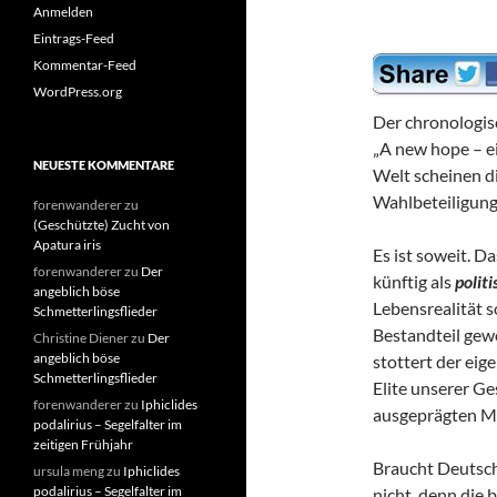
Anmelden
Eintrags-Feed
Kommentar-Feed
WordPress.org
Der chronologisc
„A new hope – e
NEUESTE KOMMENTARE
Welt scheinen d
Wahlbeteiligung
forenwanderer
zu
(Geschützte) Zucht von
Apatura iris
Es ist soweit. Da
forenwanderer
zu
Der
künftig als
polit
angeblich böse
Lebensrealität s
Schmetterlingsflieder
Bestandteil gew
Christine Diener
zu
Der
angeblich böse
stottert der eig
Schmetterlingsflieder
Elite unserer Ge
forenwanderer
zu
Iphiclides
ausgeprägten Ma
podalirius – Segelfalter im
zeitigen Frühjahr
Braucht Deutsch
ursula meng
zu
Iphiclides
podalirius – Segelfalter im
nicht, denn die 