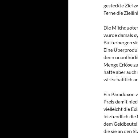
gesteckte Ziel z
Ferne die Zielli
Die Milchquoten
wurde damals sy
Butterbergen ski
Eine Überproduk
denn unaufhörli
Menge Erlöse zu 
hatte aber auch 
wirtschaftlich a
Ein Paradoxon w
Preis damit nie
vielleicht die E
letztendlich die
dem Geldbeutel 
die sie an den S