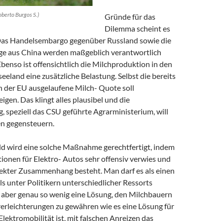
oberto Burgos S.)
Gründe für das
Dilemma scheint es
 Das Handelsembargo gegenüber Russland sowie die
ge aus China werden maßgeblich verantwortlich
benso ist offensichtlich die Milchproduktion in den
eland eine zusätzliche Belastung. Selbst die bereits
in der EU ausgelaufene Milch- Quote soll
gen. Das klingt alles plausibel und die
 speziell das CSU geführte Agrarministerium, will
n gegensteuern.
eld wird eine solche Maßnahme gerechtfertigt, indem
ionen für Elektro- Autos sehr offensiv verwies und
rekter Zusammenhang besteht. Man darf es als einen
ls unter Politikern unterschiedlicher Ressorts
t aber genau so wenig eine Lösung, den Milchbauern
erleichterungen zu gewähren wie es eine Lösung für
Elektromobilität ist, mit falschen Anreizen das