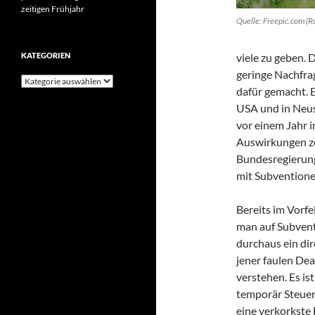
zeitigen Frühjahr
Quelle: Freepic.com (R
KATEGORIEN
viele zu geben.
geringe Nachfra
Kategorien
dafür gemacht. E
USA und in Neuse
vor einem Jahr 
Auswirkungen zei
Bundesregierung,
mit Subventione
Bereits im Vorf
man auf Subvent
durchaus ein di
jener faulen Dea
verstehen. Es is
temporär Steuer
eine verkorkste 