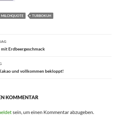
MILCHQUOTE
TURBOKUH
avigation
RAG
h mit Erdbeergeschmack
G
 Kakao und vollkommen bekloppt!
NEN KOMMENTAR
eldet
sein, um einen Kommentar abzugeben.