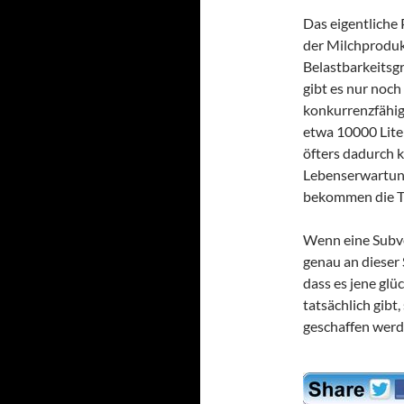
Das eigentliche 
der Milchproduk
Belastbarkeitsgr
gibt es nur noch
konkurrenzfähig
etwa 10000 Liter
öfters dadurch 
Lebenserwartung
bekommen die Tie
Wenn eine Subve
genau an dieser 
dass es jene glü
tatsächlich gibt
geschaffen werd