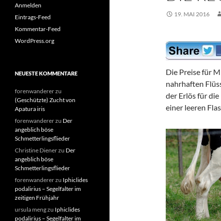
Anmelden
19. MAI 2016
Eintrags-Feed
Kommentar-Feed
WordPress.org
Die Preise für M
NEUESTE KOMMENTARE
nahrhaften Flüss
forenwanderer
zu
der Erlös für di
(Geschützte) Zucht von
einer leeren Fla
Apatura iris
forenwanderer
zu
Der
angeblich böse
Schmetterlingsflieder
Christine Diener
zu
Der
angeblich böse
Schmetterlingsflieder
forenwanderer
zu
Iphiclides
podalirius – Segelfalter im
zeitigen Frühjahr
ursula meng
zu
Iphiclides
podalirius – Segelfalter im