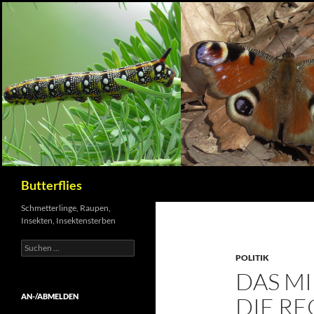
Suchen
Butterflies
Schmetterlinge, Raupen,
Insekten, Insektensterben
Suchen
nach:
POLITIK
DAS M
AN-/ABMELDEN
DIE R