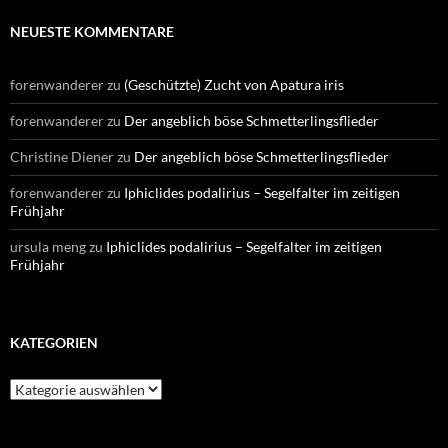
NEUESTE KOMMENTARE
forenwanderer
zu
(Geschützte) Zucht von Apatura iris
forenwanderer
zu
Der angeblich böse Schmetterlingsflieder
Christine Diener
zu
Der angeblich böse Schmetterlingsflieder
forenwanderer
zu
Iphiclides podalirius – Segelfalter im zeitigen
Frühjahr
ursula meng
zu
Iphiclides podalirius – Segelfalter im zeitigen
Frühjahr
KATEGORIEN
Kategorien