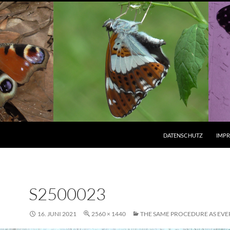
ZUM INHALT SPRINGEN
DATENSCHUTZ
IMP
S2500023
16. JUNI 2021
2560 × 1440
THE SAME PROCEDURE AS EVE