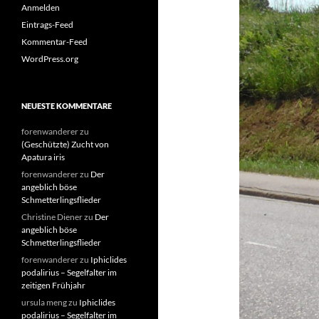
Anmelden
Eintrags-Feed
Kommentar-Feed
WordPress.org
NEUESTE KOMMENTARE
forenwanderer
zu
(Geschützte) Zucht von
Apatura iris
forenwanderer
zu
Der
angeblich böse
Schmetterlingsflieder
Christine Diener
zu
Der
angeblich böse
Schmetterlingsflieder
forenwanderer
zu
Iphiclides
podalirius – Segelfalter im
zeitigen Frühjahr
ursula meng
zu
Iphiclides
podalirius – Segelfalter im