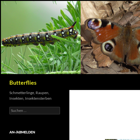
Suchen
Butterflies
Schmetterlinge, Raupen,
Insekten, Insektensterben
Suchen
nach:
AN-/ABMELDEN