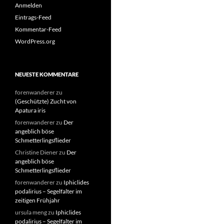
Anmelden
Eintrags-Feed
Kommentar-Feed
WordPress.org
NEUESTE KOMMENTARE
forenwanderer
zu
(Geschützte) Zucht von
Apatura iris
forenwanderer
zu
Der
angeblich böse
Schmetterlingsflieder
Christine Diener
zu
Der
angeblich böse
Schmetterlingsflieder
forenwanderer
zu
Iphiclides
podalirius – Segelfalter im
zeitigen Frühjahr
ursula meng
zu
Iphiclides
podalirius – Segelfalter im