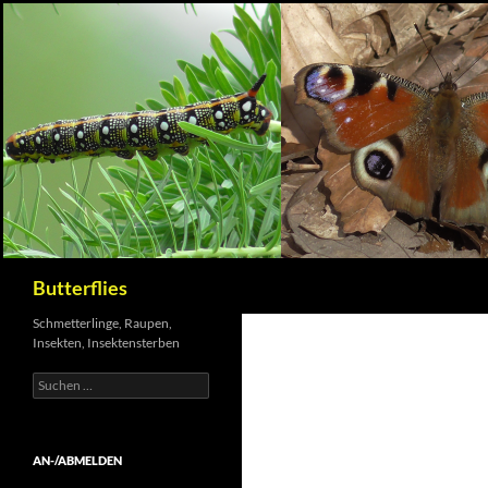
Suchen
Butterflies
Schmetterlinge, Raupen,
Insekten, Insektensterben
Suchen
nach:
AN-/ABMELDEN