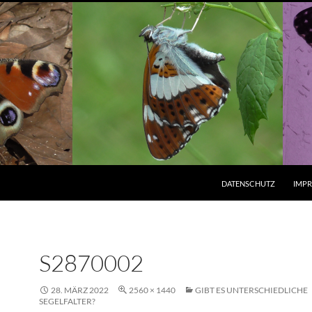
ZUM INHALT SPRINGEN
DATENSCHUTZ
IMP
S2870002
28. MÄRZ 2022
2560 × 1440
GIBT ES UNTERSCHIEDLICHE
SEGELFALTER?