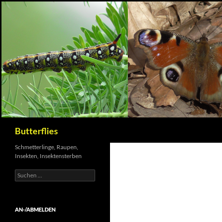
Suchen
Butterflies
Schmetterlinge, Raupen,
Insekten, Insektensterben
Suchen
nach:
AN-/ABMELDEN