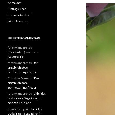
Anmelden
Eintrags-Feed
Kommentar-Feed
WordPress.org
NEUESTE KOMMENTARE
forenwanderer
zu
(Geschützte) Zucht von
Apatura iris
forenwanderer
zu
Der
angeblich böse
Schmetterlingsflieder
Christine Diener
zu
Der
angeblich böse
Schmetterlingsflieder
forenwanderer
zu
Iphiclides
podalirius – Segelfalter im
zeitigen Frühjahr
ursula meng
zu
Iphiclides
podalirius – Segelfalter im