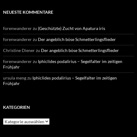
NEUESTE KOMMENTARE
forenwanderer
zu
(Geschützte) Zucht von Apatura iris
forenwanderer
zu
Der angeblich böse Schmetterlingsflieder
Christine Diener
zu
Der angeblich böse Schmetterlingsflieder
forenwanderer
zu
Iphiclides podalirius – Segelfalter im zeitigen
Frühjahr
ursula meng
zu
Iphiclides podalirius – Segelfalter im zeitigen
Frühjahr
KATEGORIEN
Kategorien